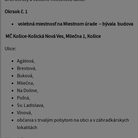
Okrsok č. 1
volebná miestnosť na Miestnom úrade – bývala budova
MČ Košice-Košická Nová Ves, Mliečna 1, Košice
Ulice:
Agátová,
Brestová,
Buková,
Mliečna,
Na Doline,
Poľná,
Sv. Ladislava,
Vínová,
občania s trvalým pobytom na obci a v záhradkárskych
lokalitách