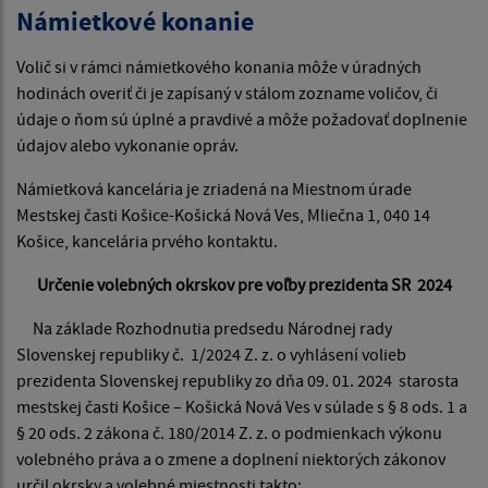
Námietkové konanie
Volič si v rámci námietkového konania môže v úradných
hodinách overiť či je zapísaný v stálom zozname voličov, či
údaje o ňom sú úplné a pravdivé a môže požadovať doplnenie
údajov alebo vykonanie opráv.
Námietková kancelária je zriadená na Miestnom úrade
Mestskej časti Košice-Košická Nová Ves, Mliečna 1, 040 14
Košice, kancelária prvého kontaktu.
Určenie volebných okrskov pre voľby prezidenta SR 2024
Na základe Rozhodnutia predsedu Národnej rady
Slovenskej republiky č. 1/2024 Z. z. o vyhlásení volieb
prezidenta Slovenskej republiky zo dňa 09. 01. 2024 starosta
mestskej časti Košice – Košická Nová Ves v súlade s § 8 ods. 1 a
§ 20 ods. 2 zákona č. 180/2014 Z. z. o podmienkach výkonu
volebného práva a o zmene a doplnení niektorých zákonov
určil okrsky a volebné miestnosti takto: