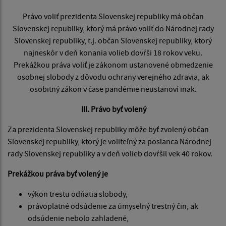
Právo voliť prezidenta Slovenskej republiky má občan
Slovenskej republiky, ktorý má právo voliť do Národnej rady
Slovenskej republiky, t.j. občan Slovenskej republiky, ktorý
najneskôr v deň konania volieb dovŕši 18 rokov veku.
Prekážkou práva voliť je zákonom ustanovené obmedzenie
osobnej slobody z dôvodu ochrany verejného zdravia, ak
osobitný zákon v čase pandémie neustanoví inak.
III. Právo byť volený
Za prezidenta Slovenskej republiky môže byť zvolený občan
Slovenskej republiky, ktorý je voliteľný za poslanca Národnej
rady Slovenskej republiky a v deň volieb dovŕšil vek 40 rokov.
Prekážkou práva byť volený je
výkon trestu odňatia slobody,
právoplatné odsúdenie za úmyselný trestný čin, ak
odsúdenie nebolo zahladené,