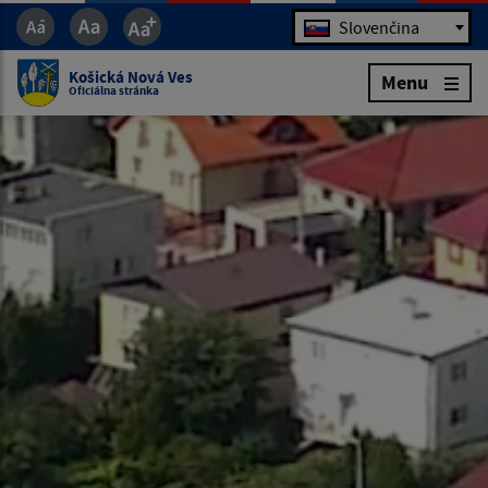
Jazyk
Slovenčina
Košická Nová Ves
Menu
Oficiálna stránka