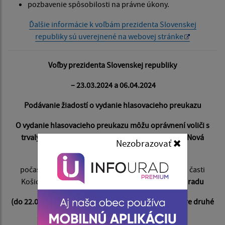
pozbavenie spôsobilosti na právne úkony.
Ďalšie informácie k voľbám prezidenta Slovenskej
republiky sú uverejnené na webovej stránke
Voľby prezidenta Slovenskej republiky
– 23.03.2024 a 06.04.2024
Podávanie žiadostí o vydanie hlasovacieho preukazu
O vydanie hlasovacieho preukazu môžu oprávnení voliči
s
trvalým pobytom na území obce Košice – Košická Nová
Nezobrazovať
Ves požiadať:
počas úradných hodín Miestneho úradu mestskej časti
Košice- Košická Nová Ves
v podateľni miestneho úradu
(do 22.03.2024 pre prvé kolo volieb, do 05.04.2024 pre druhé
kolo volieb)
,