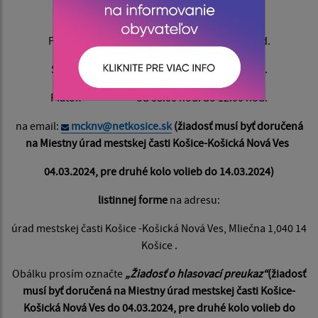
kontakt
055/ 798 01 01
Pondelok od 08.00 hod. do 15.00 hod.
Streda od 08.00 hod. do 16.30 hod.
Piatok od 08.00 hod. do 12.00 hod.
na email:
mcknv@netkosice.sk
(žiadosť musí byť doručená
na Miestny úrad mestskej časti Košice-Košická Nová Ves
04.03.2024, pre druhé kolo volieb do 14.03.2024)
listinnej forme
na adresu:
úrad mestskej časti Košice -Košická Nová Ves, Mliečna 1,040 14
Košice .
Obálku prosím označte
„Žiadosť o hlasovací preukaz“
(žiadosť
musí byť doručená na Miestny úrad mestskej časti Košice-
Košická Nová Ves do 04.03.2024, pre druhé kolo volieb do