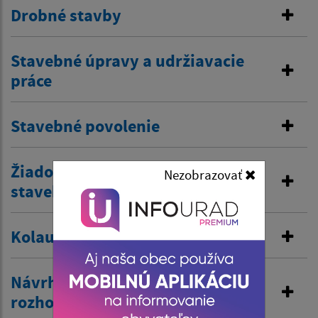
Drobné stavby
Stavebné úpravy a udržiavacie
práce
Stavebné povolenie
Žiadosť o predĺženie platnosti
Nezobrazovať
stavebného povolenia
Kolaudačné rozhodnutie
Návrh na vydanie územného
rozhodnutia