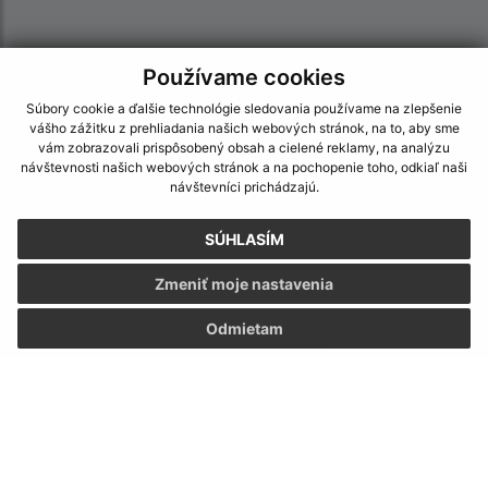
Používame cookies
Súbory cookie a ďalšie technológie sledovania používame na zlepšenie
vášho zážitku z prehliadania našich webových stránok, na to, aby sme
vám zobrazovali prispôsobený obsah a cielené reklamy, na analýzu
návštevnosti našich webových stránok a na pochopenie toho, odkiaľ naši
návštevníci prichádzajú.
SÚHLASÍM
Zmeniť moje nastavenia
Odmietam
Informácie o stránke:
Vyhlásenie o prístupnosti
Autorské práva
Ochrana osobných údajov
Navigácia: