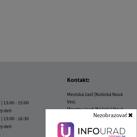
Kontakt:
Mestská časť (Košická Nová
Ves)
 | 13:00 - 15:00
Miestny úrad (Košická Nová
vý deň
Nezobrazovať
Ves)
 | 13:00 - 16:30
Mliečna 1
vý deň
040 14 Košice
0