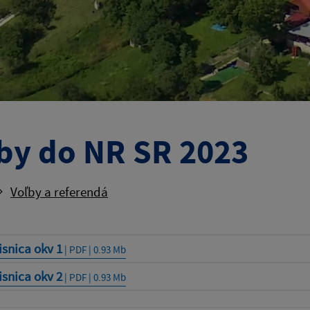
by do NR SR 2023
Voľby a referendá
snica okv 1
| PDF | 0.93 Mb
snica okv 2
| PDF | 0.93 Mb