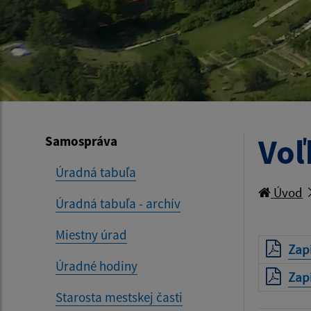
Voľ
Samospráva
Úradná tabuľa
Úvod
Úradná tabuľa - archív
Miestny úrad
Zapi
Úradné hodiny
Zapi
Starosta mestskej časti