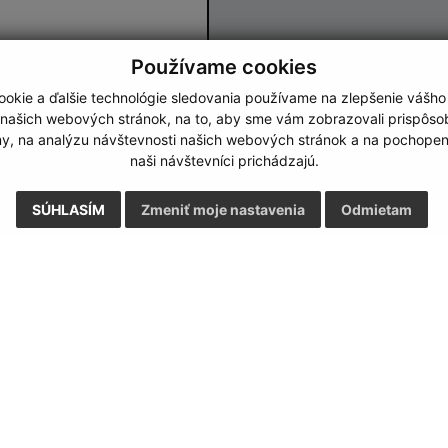
Používame cookies
okie a ďalšie technológie sledovania používame na zlepšenie vášho
 našich webových stránok, na to, aby sme vám zobrazovali prispôs
Google reCaptcha Response
Odoslať správu
my, na analýzu návštevnosti našich webových stránok a na pochopeni
naši návštevníci prichádzajú.
SÚHLASÍM
Zmeniť moje nastavenia
Odmietam