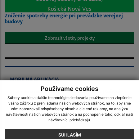
Zníženie spotreby energie pri prevádzke verejnej
budovy
Zobraziť všetky projekty
MOBILNÁ APLIKÁCIA
Používame cookies
Stiahnite si mobilnú aplikáciu mestskej časti (Košická
Súbory cookie a ďalšie technológie sledovania používame na zlepšenie
Nová Ves) a dostaňte všetky
novinky
,
upozornenia
a
vášho zážitku z prehliadania našich webových stránok, na to, aby sme
dôležité oznamy
do vrecka.
vám zobrazovali prispôsobený obsah a cielené reklamy, na analýzu
návštevnosti našich webových stránok a na pochopenie toho, odkiaľ naši
návštevníci prichádzajú.
SÚHLASÍM