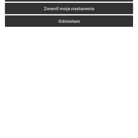
Zmeniť moje nastavenia
Odmietam
Viac o mobilnej aplikácii
ODVOZ ODPADU
Plasty
07. aug 2026
dnes