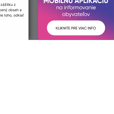
 zážitku z
obený obsah a
e toho, odkiaľ