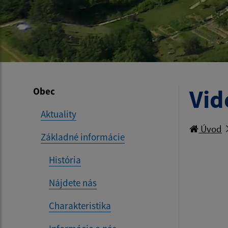
Vid
Obec
Aktuality
Úvod
Základné informácie
História
Nájdete nás
Charakteristika