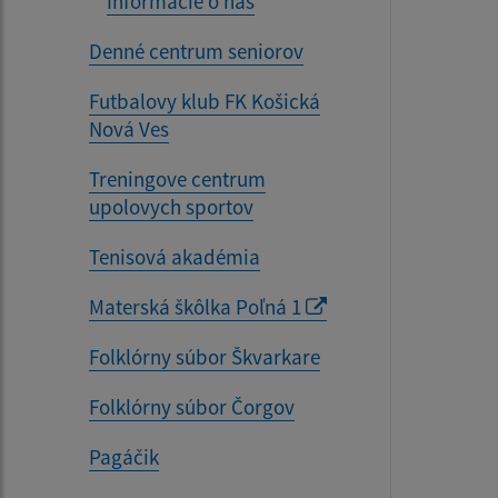
Informácie o nás
Denné centrum seniorov
Futbalovy klub FK Košická
Nová Ves
Treningove centrum
upolovych sportov
Tenisová akadémia
Materská škôlka Poľná 1
Folklórny súbor Škvarkare
Folklórny súbor Čorgov
Pagáčik