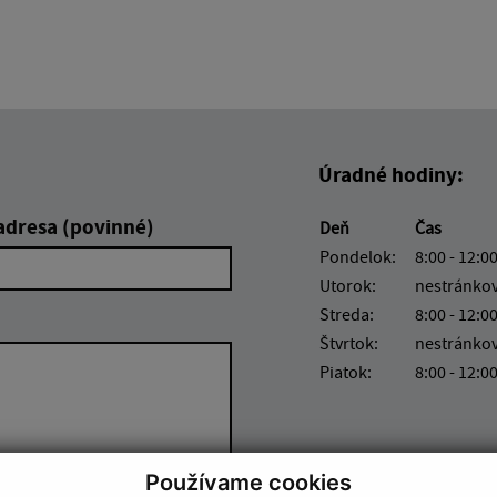
Úradné hodiny:
adresa (povinné)
Deň
Čas
Pondelok:
8:00 - 12:00
Utorok:
nestránko
Streda:
8:00 - 12:00
Štvrtok:
nestránko
Piatok:
8:00 - 12:0
Používame cookies