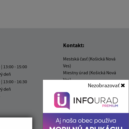
Kontakt:
Mestská časť (Košická Nová
Ves)
 | 13:00 - 15:00
Miestny úrad (Košická Nová
vý deň
Ves)
 | 13:00 - 16:30
Nezobrazovať
Mliečna 1
vý deň
040 14 Košice
0
info@kosickanovaves.sk
+421 55 333 73 10
IČO: 00 690 996