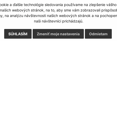
okie a ďalšie technológie sledovania používame na zlepšenie vášho
Google reCaptcha Response
Odoslať správu
 našich webových stránok, na to, aby sme vám zobrazovali prispôs
my, na analýzu návštevnosti našich webových stránok a na pochopeni
naši návštevníci prichádzajú.
SÚHLASÍM
Zmeniť moje nastavenia
Odmietam