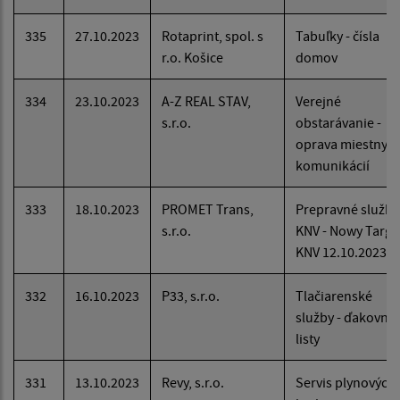
335
27.10.2023
Rotaprint, spol. s
Tabuľky - čísla
r.o. Košice
domov
334
23.10.2023
A-Z REAL STAV,
Verejné
s.r.o.
obstarávanie -
oprava miestnyc
komunikácií
333
18.10.2023
PROMET Trans,
Prepravné služby
s.r.o.
KNV - Nowy Targ -
KNV 12.10.2023
332
16.10.2023
P33, s.r.o.
Tlačiarenské
služby - ďakovné
listy
331
13.10.2023
Revy, s.r.o.
Servis plynových