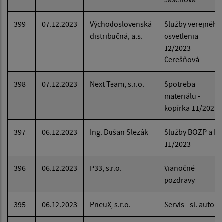
399
07.12.2023
Východoslovenská
Služby verejného
distribučná, a.s.
osvetlenia
12/2023
Čerešňová
398
07.12.2023
Next Team, s.r.o.
Spotreba
materiálu -
kopírka 11/2023
397
06.12.2023
Ing. Dušan Slezák
Služby BOZP a P
11/2023
396
06.12.2023
P33, s.r.o.
Vianočné
pozdravy
395
06.12.2023
PneuX, s.r.o.
Servis - sl. auto