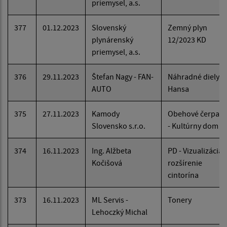
priemysel, a.s.
377
01.12.2023
Slovenský
Zemný plyn
plynárenský
12/2023 KD
priemysel, a.s.
376
29.11.2023
Štefan Nagy - FAN-
Náhradné diely -
AUTO
Hansa
375
27.11.2023
Kamody
Obehové čerpadl
Slovensko s.r.o.
- Kultúrny dom
374
16.11.2023
Ing. Alžbeta
PD - Vizualizácia -
Kočišová
rozšírenie
cintorína
373
16.11.2023
ML Servis -
Tonery
Lehoczký Michal