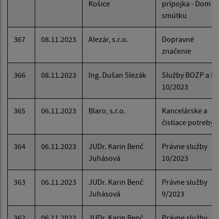
Košice
prípojka - Dom
smútku
367
08.11.2023
Alezár, s.r.o.
Dopravné
značenie
366
08.11.2023
Ing. Dušan Slezák
Služby BOZP a P
10/2023
365
06.11.2023
Blaro, s.r.o.
Kancelárske a
čistiace potreby
364
06.11.2023
JUDr. Karin Benč
Právne služby
Juhásová
10/2023
363
06.11.2023
JUDr. Karin Benč
Právne služby
Juhásová
9/2023
362
06.11.2023
JUDr. Karin Benč
Právne služby