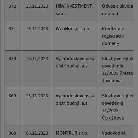
372
15.11.2023
H&V INVESTMENT,
Odvoz a likvidáci
s.r.o.
odpadu
371
13.11.2023
WebHouse, s.r.o.
Predĺženie
registrácie
domény
370
13.11.2023
Východoslovenská
Služby verejného
distribučná, a.s.
osvetlenia
11/2023 Brestová
Jaseňová
369
13.11.2023
Východoslovenská
Služby verejného
distribučná, a.s.
osvetlenia
11/2023
Čerešňová
368
08.11.2023
MONTRÚR s.r.o.
Vodovodná