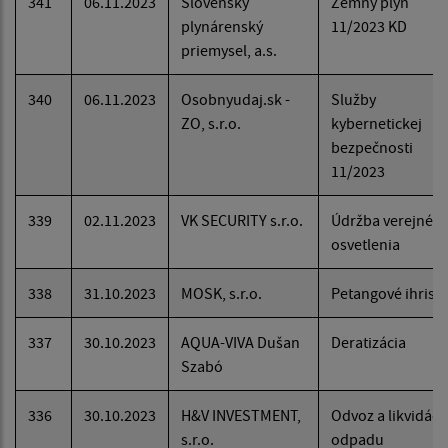
341
06.11.2023
Slovenský
Zemný plyn
plynárenský
11/2023 KD
priemysel, a.s.
340
06.11.2023
Osobnyudaj.sk -
Služby
ZO, s.r.o.
kybernetickej
bezpečnosti
11/2023
339
02.11.2023
VK SECURITY s.r.o.
Údržba verejnéh
osvetlenia
338
31.10.2023
MOSK, s.r.o.
Petangové ihrisk
337
30.10.2023
AQUA-VIVA Dušan
Deratizácia
Szabó
336
30.10.2023
H&V INVESTMENT,
Odvoz a likvidáci
s.r.o.
odpadu