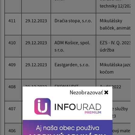
techniky 12/2023
411
29.12.2023
Dračia stopa, s.r.o.
Mikulášsky
balíček, animátor
410
29.12.2023
ADM Košice, spol.
EZS - IV. Q. 2023 -
s r.o.
údržba
409
29.12.2023
Eastgarden, s.r.o.
Mikulášska jazda
kočom
408
21.12.2023
EKONAUDIT
Audit 2022
Nezobrazovať
SERVICES, s.r.o.
407
19.12.2023
JUDr. Karin Benč
Právne služby
Juhásová
11/2023
406
19.12.2023
KOSIT, a.s.
Posypový materiá