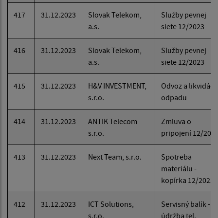
417
31.12.2023
Slovak Telekom,
Služby pevnej
a.s.
siete 12/2023
416
31.12.2023
Slovak Telekom,
Služby pevnej
a.s.
siete 12/2023
415
31.12.2023
H&V INVESTMENT,
Odvoz a likvidáci
s.r.o.
odpadu
414
31.12.2023
ANTIK Telecom
Zmluva o
s.r.o.
pripojení 12/202
413
31.12.2023
Next Team, s.r.o.
Spotreba
materiálu -
kopírka 12/2023
412
31.12.2023
ICT Solutions,
Servisný balík -
s.r.o.
údržba tel.