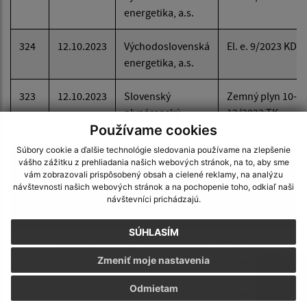
energetika, a.s.
324
12.10.2023
Východoslovenská
El. e. 9/2023 KD
energetika, a.s.
323
12.10.2023
Slovenský
Zemný plyn 10-
plynárenský
12/2023 TK
Používame cookies
priemysel, a.s.
Súbory cookie a ďalšie technológie sledovania používame na zlepšenie
322
12.10.2023
Východoslovenská
Služby verejného
vášho zážitku z prehliadania našich webových stránok, na to, aby sme
vám zobrazovali prispôsobený obsah a cielené reklamy, na analýzu
distribučná, a.s.
osvetlenia
návštevnosti našich webových stránok a na pochopenie toho, odkiaľ naši
10/2023 Brestová
návštevníci prichádzajú.
Jaseňová
SÚHLASÍM
321
09.10.2023
Východoslovenská
Služby verejného
Zmeniť moje nastavenia
distribučná, a.s.
osvetlenia
10/2023
Odmietam
Čerešňová