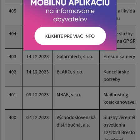
405
19.12.2023
H&V INVESTMENT,
Odvoz a likvidáci
s.r.o.
odpadu
404
19.12.2023
Mestská časť
Právne služby -
Košice - Krásna
Návrh na GP SR
403
14.12.2023
Galarmtech, s.r.o.
Presun kamery
402
14.12.2023
BLARO, s.r.o.
Kancelárske
potreby
401
09.12.2023
MRAK, s.r.o.
Mailhosting
kosickanovaves.
400
07.12.2023
Východoslovenská
Služby verejného
distribučná, a.s.
osvetlenia
12/2023 Brestová
Jaseňová