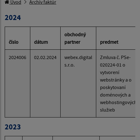
Úvod
Archív faktúr
2024
obchodný
číslo
dátum
partner
predmet
2024006
02.02.2024
webex.digital
Zmluva č. PSe-
s.r.o.
020224-01 o
vytvorení
webstránky a o
poskytovaní
doménových a
webhostingových
služieb
2023