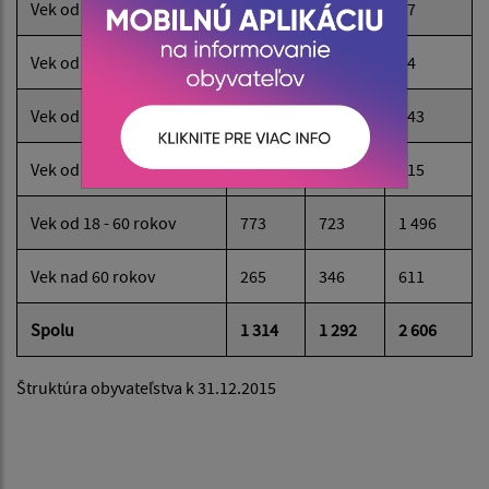
Vek od 0 - 3 rokov
39
28
67
Vek od 3 - 6 rokov
36
38
74
Vek od 6 - 15 rokov
143
100
243
Vek od 15 - 18 rokov
58
57
115
Vek od 18 - 60 rokov
773
723
1 496
Vek nad 60 rokov
265
346
611
Spolu
1 314
1 292
2 606
Štruktúra obyvateľstva k 31.12.2015