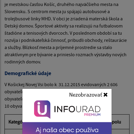
je mestskou časťou Košíc, druhého najväčšieho mesta na
Slovensku. S centrom mesta ju spájajú autobusové a
trolejbusové linky MHD. V obci je zriadená materská škola a
Detský domov. Športové aktivity sa realizujú na futbalovom
štadióne a tenisových dvorcoch. V poslednom období sa tu
rozvíja i podnikateľská činnosť, pribudli obchody, reštaurácie
a služby. Blízkosť mesta a príjemné prostredie sa stalo
atraktívnym pre bývanie a prinieslo rozmach výstavby nových
rodinných domov.
Demografické údaje
V Košickej Novej Vsi bolo k 31.12.2015 evidovaných 2 606
obyvateľov, pre porovnanie k 31.12.2014 to bolo 2 616
Nezobrazovať
obyvateľov, čo predstavovalo medziročný úbytok
10 obyvateľov.
Kategória
Muži
Ženy
Spolu