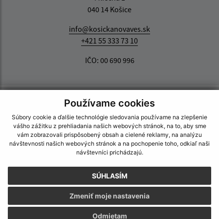
040 14 Košice
info@kosickanovaves.sk
+421 55 333 73 10
IČO: 00 690 996
Používame cookies
Súbory cookie a ďalšie technológie sledovania používame na zlepšenie
vášho zážitku z prehliadania našich webových stránok, na to, aby sme
vám zobrazovali prispôsobený obsah a cielené reklamy, na analýzu
návštevnosti našich webových stránok a na pochopenie toho, odkiaľ naši
návštevníci prichádzajú.
SÚHLASÍM
Zmeniť moje nastavenia
Odmietam