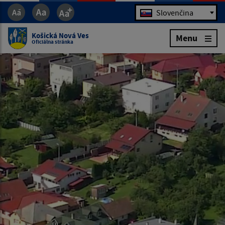
Jazyk
Slovenčina
Košická Nová Ves
Menu
Oficiálna stránka