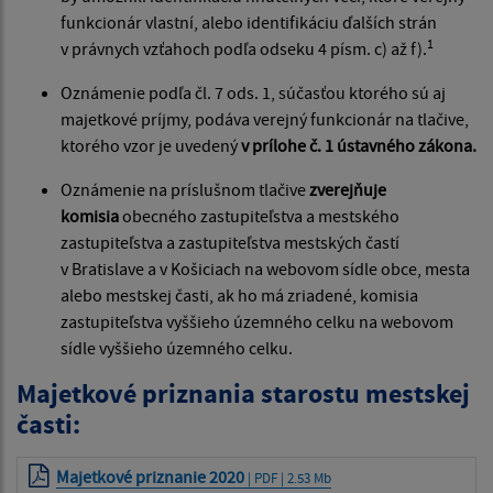
funkcionár vlastní, alebo identifikáciu ďalších strán
1
v právnych vzťahoch podľa odseku 4 písm. c) až f).
Oznámenie podľa čl. 7 ods. 1, súčasťou ktorého sú aj
majetkové príjmy, podáva verejný funkcionár na tlačive,
ktorého vzor je uvedený
v prílohe č. 1 ústavného zákona.
Oznámenie na príslušnom tlačive
zverejňuje
komisia
obecného zastupiteľstva a mestského
zastupiteľstva a zastupiteľstva mestských častí
v Bratislave a v Košiciach na webovom sídle obce, mesta
alebo mestskej časti, ak ho má zriadené, komisia
zastupiteľstva vyššieho územného celku na webovom
sídle vyššieho územného celku.
Majetkové priznania starostu mestskej
časti:
Majetkové priznanie 2020
| PDF | 2.53 Mb