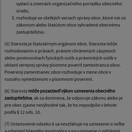
vydaní a zmenách organizačného poriadku obecného
úradu,
rozhoduje vo všetkých veciach správy obce, ktoré nie sú
zákonom alebo štatútom obce vyhradené obecnému
zastupiteľstvu.
(5) Starosta je štatutárnym orgánom obce. Starosta môže
rozhodovaním o právach, právom chránených záujmoch
alebo povinnostiach fyzických osôb a právnických osôb v
oblasti verejnej správy písomne poveriť zamestnanca obce.
Poverený zamestnanec obce rozhoduje v mene obce v
rozsahu vymedzenom v písomnom poverení.
(6) Starosta
môže pozastaviť výkon uznesenia obecného
zastupiteľstva
, ak sa domnieva, že odporuje zákonu alebo je
pre obec zjavne nevýhodné tak, že ho nepodpíše v lehote
podľa § 12 ods. 10.
(7) Ustanovenie odseku 6 sa nevzťahuje na uznesenie o voľbe
a odvolaní hlavného kontrolóra a na uznesenie o vyhlásení