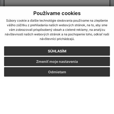
Používame cookies
Súbory cookie a ďalšie technológie sledovania používame na zlepšenie
vášho zážitku z prehliadania našich webových stránok, na to, aby sme
vám zobrazovali prispôsobený obsah a cielené reklamy, na analýzu
Oboznámil som sa so
spracúvaním osobných
návštevnosti našich webových stránok a na pochopenie toho, odkiaľ naši
údajov
návštevníci prichádzajú.
Google reCaptcha Response
SÚHLASÍM
Odoslať správu
Zmeniť moje nastavenia
Odmietam
Úradné hodiny:
Deň
Čas
Pondelok:
8:00 - 12:00 | 13:00 - 15:00
Utorok:
nestránkový deň
Streda:
8:00 - 12:00 | 13:00 - 16:30
Štvrtok:
nestránkový deň