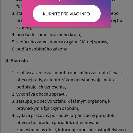
funkcie starostu,
štatutárneho orgánu rozpočtovej organizácie alebo
príspevkovej organizácie zriadenej obcou, v ktorej bol
zvolený,
predsedu samosprávneho kraja,
vedúceho zamestnanca orgánu štátnej správy,
podľa osobitného zákona.
(4)
Starosta
zvoláva a vedie zasadnutia obecného zastupiteľstva a
obecnej rady, ak tento zákon neustanovuje inak, a
podpisuje ich uznesenia,
vykonáva obecnú správu,
zastupuje obec vo vzťahu k štátnym orgánom, k
právnickým a fyzickým osobám,
vydáva pracovný poriadok, organizačný poriadok
obecného úradu a poriadok odmeňovania
zamestnancov obce; informuje obecné zastupiteľstvo o