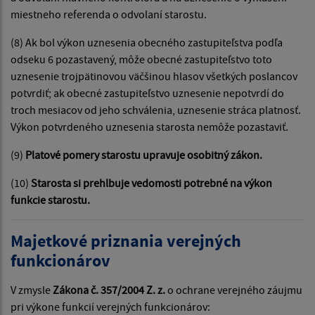
miestneho referenda o odvolaní starostu.
(8) Ak bol výkon uznesenia obecného zastupiteľstva podľa
odseku 6 pozastavený, môže obecné zastupiteľstvo toto
uznesenie trojpätinovou väčšinou hlasov všetkých poslancov
potvrdiť; ak obecné zastupiteľstvo uznesenie nepotvrdí do
troch mesiacov od jeho schválenia, uznesenie stráca platnosť.
Výkon potvrdeného uznesenia starosta nemôže pozastaviť.
(9)
Platové pomery starostu upravuje osobitný zákon.
(10)
Starosta si prehlbuje vedomosti potrebné na výkon
funkcie starostu.
Majetkové priznania verejných
funkcionárov
V zmysle
Zákona č. 357/2004 Z. z.
o ochrane verejného záujmu
pri výkone funkcií verejných funkcionárov: