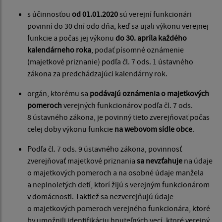
s účinnosťou
od 01.01.2020
sú verejní funkcionári
povinní do 30 dní odo dňa, keď sa ujali výkonu verejnej
funkcie a počas jej výkonu
do 30. apríla každého
kalendárneho roka
, podať písomné oznámenie
(majetkové priznanie) podľa čl. 7 ods. 1 ústavného
zákona za predchádzajúci kalendárny rok.
orgán, ktorému sa
podávajú oznámenia o majetkových
pomeroch
verejných funkcionárov podľa čl. 7 ods.
8 ústavného zákona, je povinný tieto zverejňovať počas
celej doby výkonu funkcie
na webovom sídle obce
.
Podľa čl. 7 ods. 9 ústavného zákona, povinnosť
zverejňovať majetkové priznania
sa nevzťahuje
na údaje
o majetkových pomeroch a na osobné údaje manžela
a neplnoletých detí, ktorí žijú s verejným funkcionárom
v domácnosti. Taktiež sa nezverejňujú údaje
o majetkových pomeroch verejného funkcionára, ktoré
by umožnili identifikáciu hnuteľných vecí, ktoré verejný