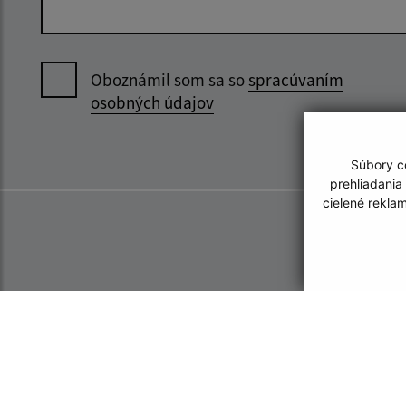
Oboznámil som sa so
spracúvaním
osobných údajov
Súbory co
prehliadania
cielené rekla