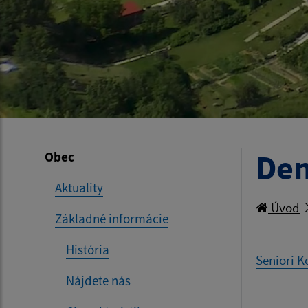
Den
Obec
Aktuality
Úvod
Základné informácie
História
Seniori K
Nájdete nás