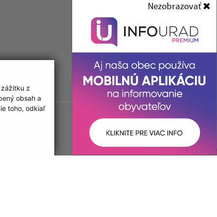
Nezobrazovať
IČO: 00 690 996
 zážitku z
obený obsah a
e toho, odkiaľ