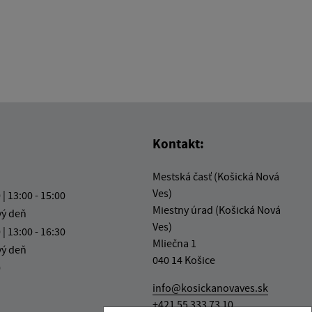
Kontakt:
Mestská časť (Košická Nová
Ves)
 | 13:00 - 15:00
Miestny úrad (Košická Nová
vý deň
Ves)
 | 13:00 - 16:30
Mliečna 1
vý deň
040 14 Košice
0
info@kosickanovaves.sk
+421 55 333 73 10