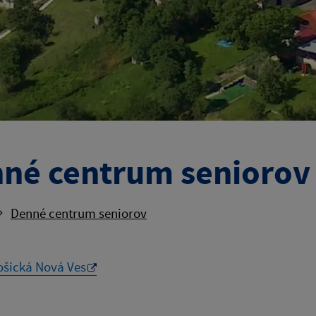
né centrum seniorov
Denné centrum seniorov
ošická Nová Ves