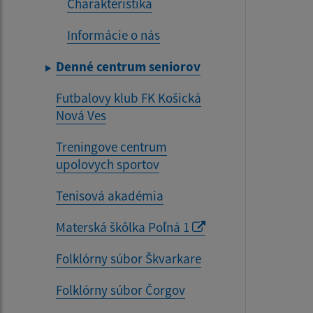
Charakteristika
Informácie o nás
Denné centrum seniorov
Futbalovy klub FK Košická
Nová Ves
Treningove centrum
upolovych sportov
Tenisová akadémia
Materská škôlka Poľná 1
Folklórny súbor Škvarkare
Folklórny súbor Čorgov