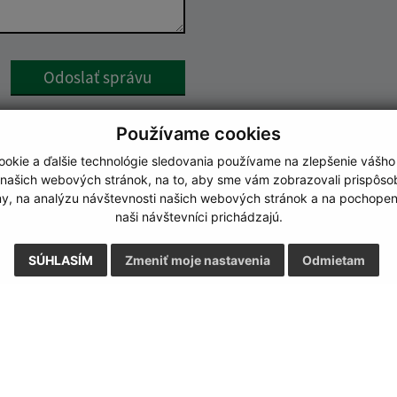
Google reCaptcha Response
Odoslať správu
Používame cookies
okie a ďalšie technológie sledovania používame na zlepšenie vášho
 našich webových stránok, na to, aby sme vám zobrazovali prispôs
my, na analýzu návštevnosti našich webových stránok a na pochopeni
naši návštevníci prichádzajú.
SÚHLASÍM
Zmeniť moje nastavenia
Odmietam