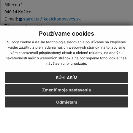
Mliečna 1
040 14 Košice
E-mail:
starosta@kosickanovaves.sk
Tel.:
055/6713974
Používame cookies
Súbory cookie a ďalšie technológie sledovania používame na zlepšenie
vášho zážitku z prehliadania našich webových stránok, na to, aby sme
vám zobrazovali prispôsobený obsah a cielené reklamy, na analýzu
návštevnosti našich webových stránok a na pochopenie toho, odkiaľ naši
návštevníci prichádzajú.
Napíšte nám:
SÚHLASÍM
Meno (povinné)
Zmeniť moje nastavenia
Odmietam
E-mailová adresa (povinné)
Text vašej správy (povinné)