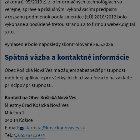
zákona č. 95/2019 Z. z. o informačných technológiách vo
verejnej správe a príslušnými vykonávacími predpismi
v rozsahu podmienok podľa smernice (EÚ) 2016/2012 bolo
vykonané a posúdené treťou stranou a to firmou webex.digital
s.r.o.
Vyhlásenie bolo naposledy skontrolované
26.5.2026
Spätná väzba a kontaktné informácie
Obec Košická Nová Ves má záujem zabezpečiť prístupnosť
mobilnej aplikácie pre všetkých ich užívateľov a to na základe
princípov prístupnosti.
Kontakt na Obec Košická Nová Ves
Miestny úrad Košická Nová Ves
Mliečna 1
040 14 Košice
E-mail:
starosta@kosickanovaves.sk
Tel.:
055/6713974