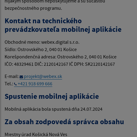
nijakým spôsobom neposkytujeme a sú súčasťou
bezpečnostného programu.
Kontakt na technického
prevádzkovateľa mobilnej aplikácie
Obchodné meno: webex.digital s.r.o.
Sídlo: Ostrovského 2, 040 01 Košice
Korešpondenčná adresa: Ostrovského 2, 040 01 Košice
IČO: 48329461 DIČ: 2120142167 IČ DPH: SK2120142167
E-mail:
projekt@webex.sk
Tel.:
+421 918 699 666
Spustenie mobilnej aplikácie
Mobilná aplikácia bola spustená dňa 24.07.2024
Za obsah zodpovedá správca obsahu
Miestny úrad Košická Nová Ves