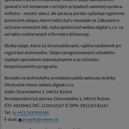
(pokiaľ si ich nestanoví v určitých prípadoch samotný správca
softvéru - mesto/ obec). Ak správca portálu vyžaduje vyplnenie
povinných údajov, ktoré môžu byť v nesúlade so Zákonom o
ochrane osobných dát, naša spoločnosť webex.digital s.r.o. sa
od takto zozbieraných informácii dištancuje.
Všetky údaje, ktoré sú zhromažďované, vypĺňa návštevník pri
registrácii dobrovoľne. Údaje zaregistrovaných užívateľov
nijakým spôsobom neposkytujeme a sú súčasťou
bezpečnostného programu.
Kontakt na technického prevádzkovateľa webovej stránky
Obchodné meno: webex.digital s.r.o.
Sídlo: Ostrovského 2, 040 01 Košice
Korešpondenčná adresa: Ostrovského 2, 040 01 Košice
IČO: 48329461 DIČ: 2120142167 IČ DPH: SK2120142167
Tel.:
+421 918 699 666
E-mail:
projekt@webex.sk