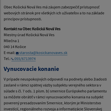
Obec Košická Nová Ves má záujem zabezpečiť prístupnosť
webových stránok pre všetkých ich užívateľov a to na základe
princípov prístupnosti.
Kontakt na Obec Košická Nová Ves
Miestny úrad Košická Nová Ves
Mliečna 1
040 14 Košice
E-mail:
starosta@kosickanovaves.sk
Tel.:
055/6713974
Vynucovacie konanie
V prípade neuspokojivých odpovedí na podnety alebo žiadosti
zaslané v rámci spätnej väzby subjektu verejného sektora v
súlade s čl. 7 ods. 1 písm. b) smernice Európskeho parlamentu
sa môžete obrátiť v rámci vynucovacieho konania na subjekt
poverený presadzovaním Smernice, ktorým je Ministerstvo
investícií, regionálneho rozvoja a informatizácie Slovenskej