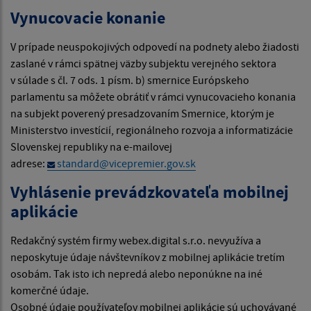
Vynucovacie konanie
V prípade neuspokojivých odpovedí na podnety alebo žiadosti
zaslané v rámci spätnej väzby subjektu verejného sektora
v súlade s čl. 7 ods. 1 písm. b) smernice Európskeho
parlamentu sa môžete obrátiť v rámci vynucovacieho konania
na subjekt poverený presadzovaním Smernice, ktorým je
Ministerstvo investícií, regionálneho rozvoja a informatizácie
Slovenskej republiky na e-mailovej
adrese:
standard@vicepremier.gov.sk
Vyhlásenie prevádzkovateľa mobilnej
aplikácie
Redakčný systém firmy webex.digital s.r.o. nevyužíva a
neposkytuje údaje návštevníkov z mobilnej aplikácie tretím
osobám. Tak isto ich nepredá alebo neponúkne na iné
komerčné údaje.
Osobné údaje používateľov mobilnej aplikácie sú uchovávané