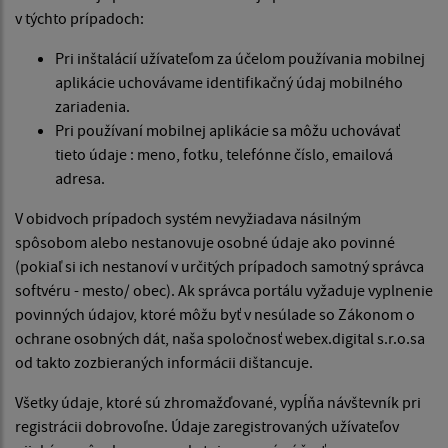
v týchto prípadoch:
Pri inštalácií užívateľom za účelom používania mobilnej
aplikácie uchovávame identifikačný údaj mobilného
zariadenia.
Pri používaní mobilnej aplikácie sa môžu uchovávať
tieto údaje : meno, fotku, telefónne číslo, emailová
adresa.
V obidvoch prípadoch systém nevyžiadava násilným
spôsobom alebo nestanovuje osobné údaje ako povinné
(pokiaľ si ich nestanoví v určitých prípadoch samotný správca
softvéru - mesto/ obec). Ak správca portálu vyžaduje vyplnenie
povinných údajov, ktoré môžu byť v nesúlade so Zákonom o
ochrane osobných dát, naša spoločnosť webex.digital s.r.o.sa
od takto zozbieraných informácii dištancuje.
Všetky údaje, ktoré sú zhromažďované, vypĺňa návštevník pri
registrácii dobrovoľne. Údaje zaregistrovaných užívateľov