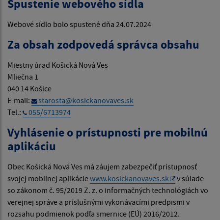
Spustenie webového sídla
Webové sídlo bolo spustené dňa 24.07.2024
Za obsah zodpovedá správca obsahu
Miestny úrad Košická Nová Ves
Mliečna 1
040 14 Košice
E-mail:
starosta@kosickanovaves.sk
Tel.:
055/6713974
Vyhlásenie o prístupnosti pre mobilnú
aplikáciu
Obec Košická Nová Ves má záujem zabezpečiť prístupnosť
svojej mobilnej aplikácie
www.kosickanovaves.sk
v súlade
so zákonom č. 95/2019 Z. z. o informačných technológiách vo
verejnej správe a príslušnými vykonávacími predpismi v
rozsahu podmienok podľa smernice (EÚ) 2016/2012.