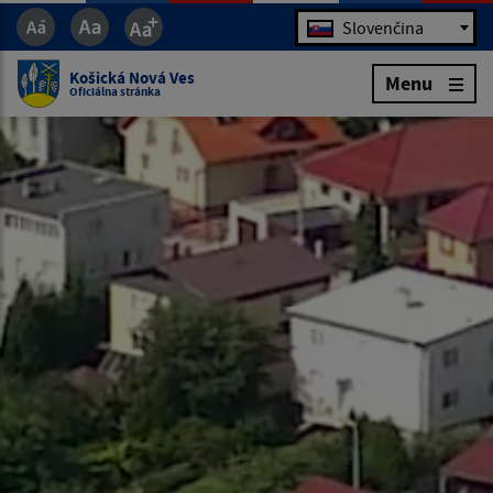
Jazyk
Slovenčina
Košická Nová Ves
Menu
Oficiálna stránka