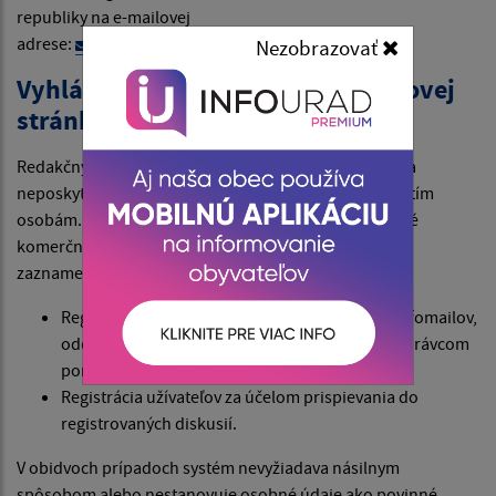
republiky na e-mailovej
adrese:
standard@vicepremier.gov.sk
Nezobrazovať
Vyhlásenie prevádzkovateľa webovej
stránky
Redakčný systém firmy webex.digital s.r.o. nevyužíva a
neposkytuje údaje návštevníkov z webového sídla tretím
osobám. Tak isto ich nepredá alebo neponúkne na iné
komerčné údaje.Osobné údaje návštevníkov webu sú
zaznamenávané v týchto prípadoch:
Registrácia úžívateľov za účelom odoberania infomailov,
odosielaných zo systému webex.digital, s.r.o. správcom
portálu.
Registrácia užívateľov za účelom prispievania do
registrovaných diskusií.
V obidvoch prípadoch systém nevyžiadava násilnym
spôsobom alebo nestanovuje osobné údaje ako povinné