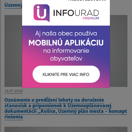
Územný plán mesta Košice - Starý
16.07.2018
Oznámenie o predĺžení lehoty na doručenie
stanovísk a pripomienok k Územnoplánovacej
dokumentácii „Košice, Územný plán mesta – koncept
riešenia