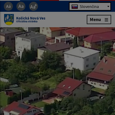
Jazyk
Slovenčina
Košická Nová Ves
Menu
Oficiálna stránka