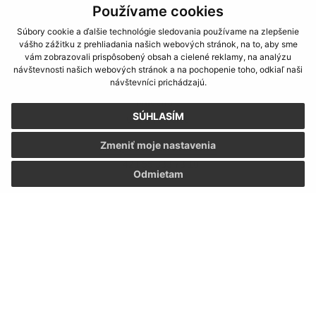
Používame cookies
Piatok:
8:00 - 12:00
Súbory cookie a ďalšie technológie sledovania používame na zlepšenie
Kontakt:
vášho zážitku z prehliadania našich webových stránok, na to, aby sme
vám zobrazovali prispôsobený obsah a cielené reklamy, na analýzu
Mestská časť (Košická Nová Ves)
návštevnosti našich webových stránok a na pochopenie toho, odkiaľ naši
návštevníci prichádzajú.
Miestny úrad (Košická Nová Ves)
Mliečna 1
SÚHLASÍM
040 14 Košice
Zmeniť moje nastavenia
info@kosickanovaves.sk
+421 55 333 73 10
Odmietam
IČO: 00 690 996