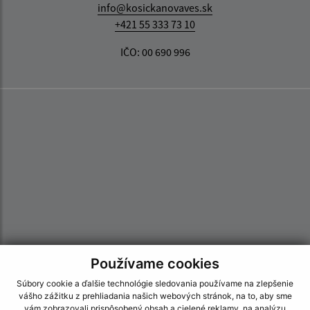
info@kosickanovaves.sk
+421 55 333 73 10
IČO: 00 690 996
Používame cookies
Súbory cookie a ďalšie technológie sledovania používame na zlepšenie
vášho zážitku z prehliadania našich webových stránok, na to, aby sme
vám zobrazovali prispôsobený obsah a cielené reklamy, na analýzu