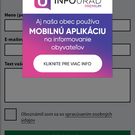
Napíšte nám:
Meno (povinné)
E-mailová adresa (povinné)
Text vašej správy (povinné)
Oboznámil som sa so
spracúvaním osobných
údajov
Google reCaptcha Response