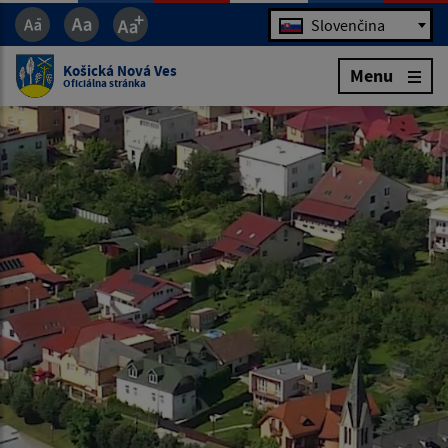
Jazyk
Slovenčina
Košická Nová Ves
Menu
Oficiálna stránka