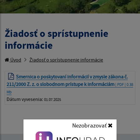
Žiadosť o sprístupnenie
informácie
Úvod
Žiadosť o sprístupnenie informácie
Smernica o poskytovaní informácií v zmysle zákona č.
211/2000 Z. z. o slobodnom prístupe k informáciám
| PDF | 0.38
Mb
Dátum vyvesenia:
01.07.2025
Nezobrazovať