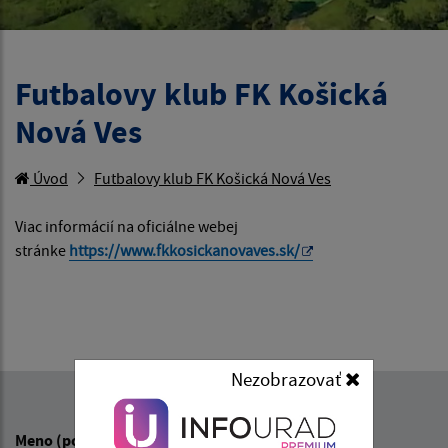
Futbalovy klub FK Košická
Nová Ves
Úvod
Futbalovy klub FK Košická Nová Ves
Viac informácií na oficiálne webej
stránke
https://www.fkkosickanovaves.sk/
Nezobrazovať
Napíšte nám:
Meno (povinné)