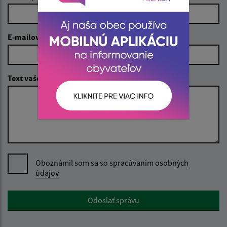
E-mailová adresa (povinné)
Text vašej správy (povinné)
Oboznámil som sa so
spracúvaním osobných
údajov
Google reCaptcha Response
Odoslať správu