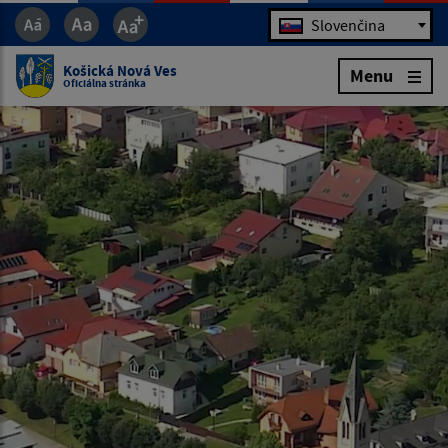
Jazyk
Slovenčina
Košická Nová Ves
Menu
Oficiálna stránka