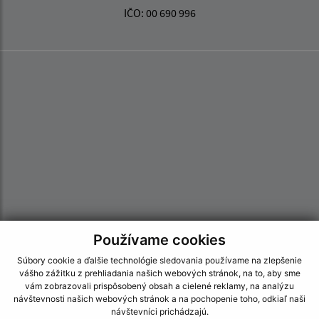
IČO: 00 690 996
Používame cookies
Súbory cookie a ďalšie technológie sledovania používame na zlepšenie
vášho zážitku z prehliadania našich webových stránok, na to, aby sme
Informácie o stránke:
vám zobrazovali prispôsobený obsah a cielené reklamy, na analýzu
návštevnosti našich webových stránok a na pochopenie toho, odkiaľ naši
Vyhlásenie o prístupnosti
návštevníci prichádzajú.