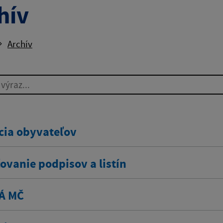
hív
Archív
ýraz...
cia obyvateľov
ovanie podpisov a listín
Á MČ