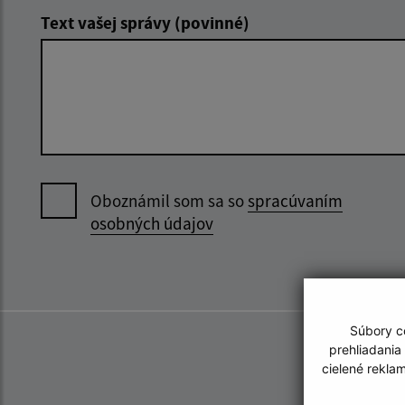
Text vašej správy (povinné)
Oboznámil som sa so
spracúvaním
osobných údajov
Súbory co
prehliadania
cielené rekla