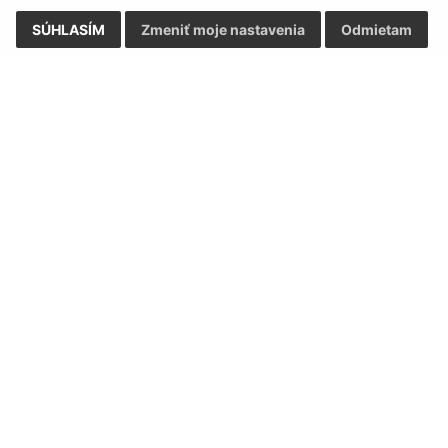
SÚHLASÍM
Zmeniť moje nastavenia
Odmietam
Rýchle odkazy:
Aktualiz
nku
Miestny úrad
04.08.2026 
História
RSS
Fotogaléria
Kontakty