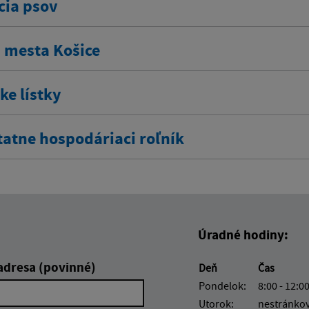
cia psov
á mesta Košice
ke lístky
atne hospodáriaci roľník
Úradné hodiny:
adresa (povinné)
Deň
Čas
Pondelok:
8:00 - 12:00
Utorok:
nestránko