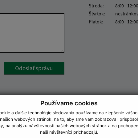
Streda:
8:00 - 12:00
Štvrtok:
nestránko
Piatok:
8:00 - 12:0
Google reCaptcha Response
Odoslať správu
Používame cookies
okie a ďalšie technológie sledovania používame na zlepšenie vášho
 našich webových stránok, na to, aby sme vám zobrazovali prispôs
my, na analýzu návštevnosti našich webových stránok a na pochopeni
naši návštevníci prichádzajú.