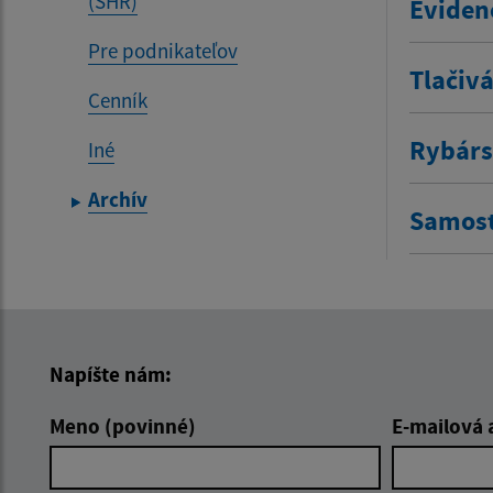
(SHR)
Eviden
Pre podnikateľov
Tlačiv
Cenník
Rybárs
Iné
Archív
Samost
Napíšte nám:
Meno (povinné)
E-mailová 