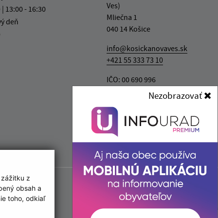
Ves)
 | 13:00 - 16:30
Mliečna 1
vý deň
040 14 Košice
0
info@kosickanovaves.sk
+421 55 333 73 10
IČO: 00 690 996
Nezobrazovať
 zážitku z
obený obsah a
e toho, odkiaľ