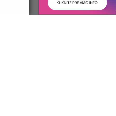
ované:
Správca obsahu:
22:53 hod.
Správca obsahu je Mestská časť
Košická Nová Ves.
Vytvorené v súlade s
Jednotným
dizajn manuálom elektronických
služieb.