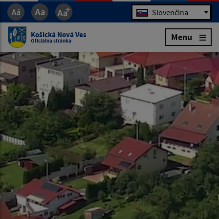
Jazyk
Slovenčina
Košická Nová Ves
Menu
Oficiálna stránka