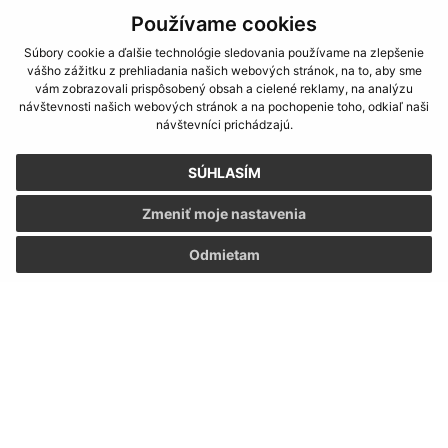
Mliečna 1
Používame cookies
040 14 Košice
Súbory cookie a ďalšie technológie sledovania používame na zlepšenie
vášho zážitku z prehliadania našich webových stránok, na to, aby sme
info@kosickanovaves.sk
vám zobrazovali prispôsobený obsah a cielené reklamy, na analýzu
+421 55 333 73 10
návštevnosti našich webových stránok a na pochopenie toho, odkiaľ naši
návštevníci prichádzajú.
IČO: 00 690 996
SÚHLASÍM
Zmeniť moje nastavenia
Odmietam