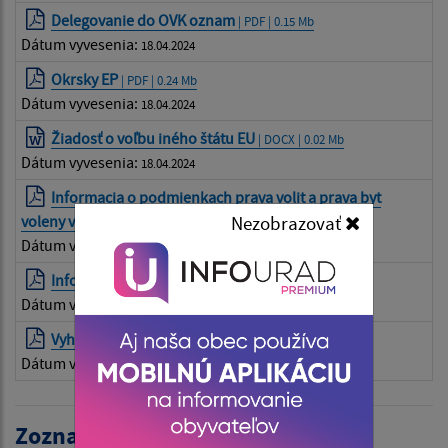
Delegovanie do OVK oznam
| PDF | 0.15 Mb
Dátum vyvesenia:
18.04.2024
Okrsky EP
| PDF | 0.24 Mb
Dátum vyvesenia:
18.04.2024
Žiadosť o voľbu iného štátu EU
| DOCX | 0.02 Mb
Dátum vyvesenia:
18.04.2024
Informacia o podmienkach prava volit a prava byt
Nezobrazovať
voleny v anglickom jazyku
| PDF | 0.02 Mb
Dátum vyvesenia:
18.04.2024
Informácia pre voliča EP
| PDF | 0.21 Mb
Dátum vyvesenia:
18.04.2024
Vyhlásenie volieb do EP
| PDF | 0.18 Mb
Dátum vyvesenia:
18.04.2024
Zoznam volieb: