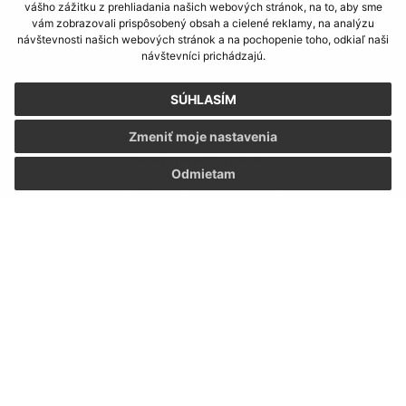
vášho zážitku z prehliadania našich webových stránok, na to, aby sme
vám zobrazovali prispôsobený obsah a cielené reklamy, na analýzu
návštevnosti našich webových stránok a na pochopenie toho, odkiaľ naši
návštevníci prichádzajú.
SÚHLASÍM
Zmeniť moje nastavenia
Informácie o stránke:
Odmietam
Vyhlásenie o prístupnosti
Autorské práva
Ochrana osobných údajov
Navigácia:
Vytlačiť aktuálnu stránku
Mapa stránok
Cookies
Rýchle odkazy: