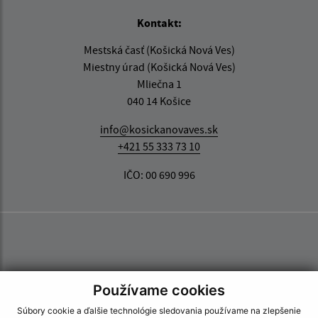
Kontakt:
Mestská časť (Košická Nová Ves)
Miestny úrad (Košická Nová Ves)
Mliečna 1
040 14 Košice
info@kosickanovaves.sk
+421 55 333 73 10
IČO: 00 690 996
Používame cookies
Súbory cookie a ďalšie technológie sledovania používame na zlepšenie