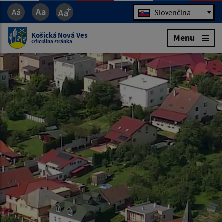
Jazyk
Slovenčina
Košická Nová Ves
Menu
Oficiálna stránka