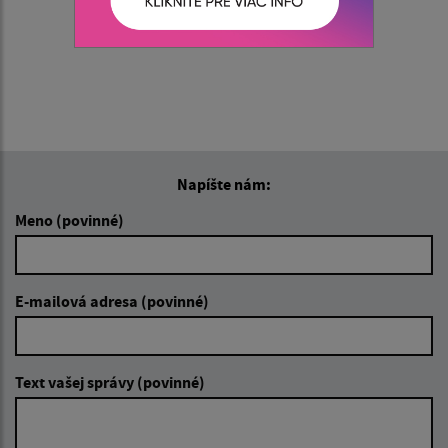
Napíšte nám:
Meno (povinné)
E-mailová adresa (povinné)
Text vašej správy (povinné)