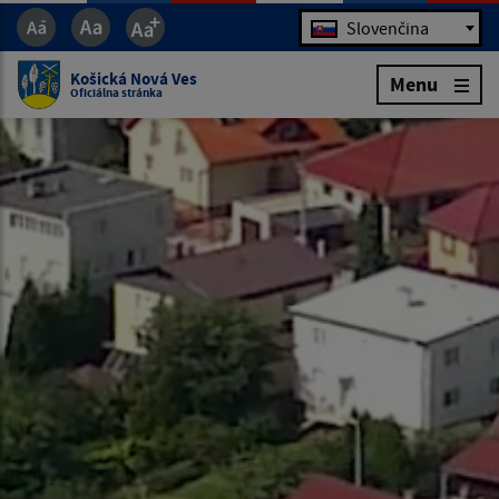
Jazyk
Slovenčina
Košická Nová Ves
Menu
Oficiálna stránka