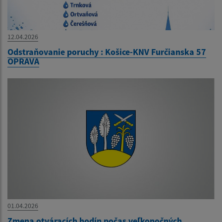
12.04.2026
Odstraňovanie poruchy : Košice-KNV Furčianska 57
OPRAVA
01.04.2026
Zmena otváracích hodín počas veľkonočných