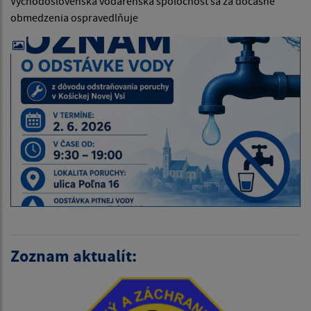
Východoslovenská vodárenská spoločnosť sa za dočasne
obmedzenia ospravedlňuje
Zoznam aktualít: