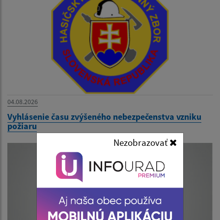
04.08.2026
Vyhlásenie času zvýšeného nebezpečenstva vzniku
požiaru
Nezobrazovať