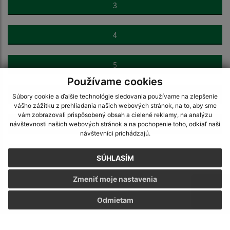
3
4
5
Používame cookies
6
Súbory cookie a ďalšie technológie sledovania používame na zlepšenie
vášho zážitku z prehliadania našich webových stránok, na to, aby sme
vám zobrazovali prispôsobený obsah a cielené reklamy, na analýzu
7
návštevnosti našich webových stránok a na pochopenie toho, odkiaľ naši
návštevníci prichádzajú.
>
SÚHLASÍM
Zmeniť moje nastavenia
Odmietam
Napíšte nám: