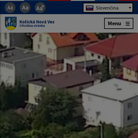
Jazyk
Slovenčina
Košická Nová Ves
Menu
Oficiálna stránka