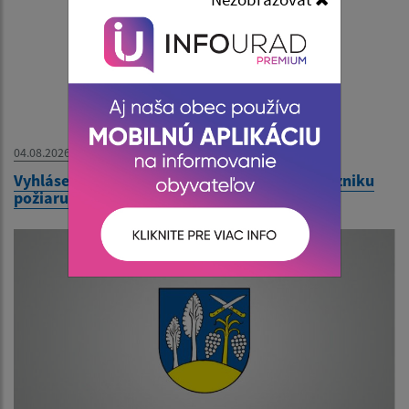
04.08.2026
Vyhlásenie času zvýšeného nebezpečenstva vzniku
požiaru