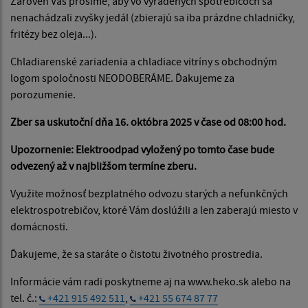
Zároveň Vás prosíme, aby vo vyradených spotrebičoch sa
nenachádzali zvyšky jedál (zbierajú sa iba prázdne chladničky,
fritézy bez oleja...).
Chladiarenské zariadenia a chladiace vitríny s obchodným
logom spoločnosti NEODOBERÁME. Ďakujeme za
porozumenie.
Zber sa uskutoční dňa 16. októbra 2025 v čase od 08:00 hod.
Upozornenie: Elektroodpad vyložený po tomto čase bude
odvezený až v najbližšom termíne zberu.
Využite možnosť bezplatného odvozu starých a nefunkčných
elektrospotrebičov, ktoré Vám doslúžili a len zaberajú miesto v
domácnosti.
Ďakujeme, že sa staráte o čistotu životného prostredia.
Informácie vám radi poskytneme aj na www.heko.sk alebo na
tel. č.:
+421 915 492 511
,
+421 55 674 87 77