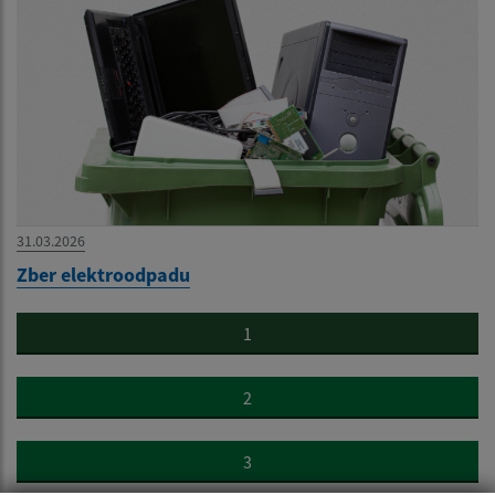
31.03.2026
Zber elektroodpadu
1
2
3