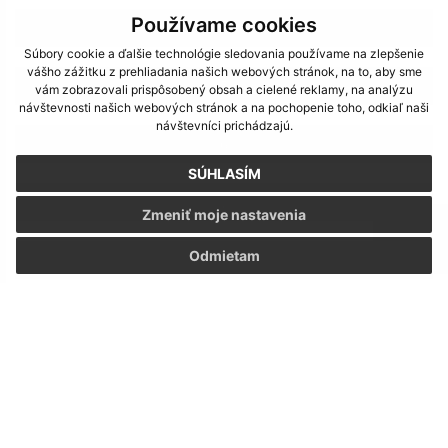
Používame cookies
4
Súbory cookie a ďalšie technológie sledovania používame na zlepšenie
vášho zážitku z prehliadania našich webových stránok, na to, aby sme
5
vám zobrazovali prispôsobený obsah a cielené reklamy, na analýzu
návštevnosti našich webových stránok a na pochopenie toho, odkiaľ naši
návštevníci prichádzajú.
6
SÚHLASÍM
7
Zmeniť moje nastavenia
Odmietam
>
Napíšte nám:
Meno (povinné)