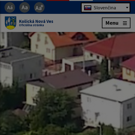
Jazyk
Slovenčina
Košická Nová Ves
Menu
Oficiálna stránka