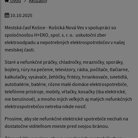
Úvod
Aktuality
10.10.2025
Mestská časť Košice - Košická Nová Ves v spolupráci so
spoločnosťou H+EKO, spol. s. r. o. uskutoční zber
elektroodpadu a nepotrebných elektrospotrebičov v našej
mestskej časti.
Staré a nefunkčné práčky, chladničky, mrazničky, sporáky,
bojlery, rúry na pečenie, televízory, rádia, počítače, tlačiarne,
kalkulačky, vysávače, žehličky, fritézy, hriankovače, svietidlá,
autobatérie, batérie, rôzne malé domáce elektrospotrebiče,
telefónne prístroje, mobily, vŕtačky, kosačky (iba elektrické,
nie benzínové), a mnoho iných veľkých aj malých nefunkčných
elektrospotrebičov netreba nikde nosiť.
Prosíme, aby ste nefunkčné elektrické spotrebiče nechali na
dostatočne viditeľnom mieste pred svojou bránou.