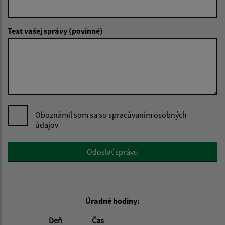
Text vašej správy (povinné)
Oboznámil som sa so
spracúvaním osobných
údajov
Google reCaptcha Response
Odoslať správu
Úradné hodiny:
Deň
Čas