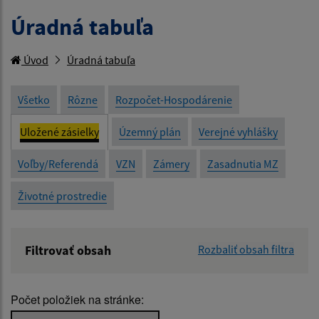
Úradná tabuľa
Úvod
Úradná tabuľa
Všetko
Rôzne
Rozpočet-Hospodárenie
Uložené zásielky
Územný plán
Verejné vyhlášky
Voľby/Referendá
VZN
Zámery
Zasadnutia MZ
Životné prostredie
Filtrovať obsah
Rozbaliť obsah filtra
Názov:
Počet položiek na stránke:
Popis: