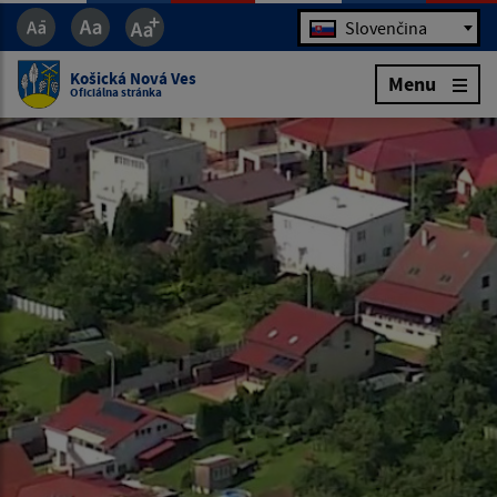
Jazyk
Slovenčina
Košická Nová Ves
Menu
Oficiálna stránka