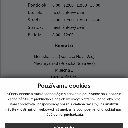
Pondelok:
8:00 - 12:00 | 13:00 - 15:00
Utorok:
nestránkový deň
Streda:
8:00 - 12:00 | 13:00 - 16:30
Štvrtok:
nestránkový deň
Piatok:
8:00 - 12:00
Kontakt:
Mestská časť (Košická Nová Ves)
Miestny úrad (Košická Nová Ves)
Mliečna 1
040 14 Košice
Používame cookies
info@kosickanovaves.sk
Súbory cookie a ďalšie technológie sledovania používame na zlepšenie
+421 55 333 73 10
vášho zážitku z prehliadania našich webových stránok, na to, aby sme
vám zobrazovali prispôsobený obsah a cielené reklamy, na analýzu
IČO: 00 690 996
návštevnosti našich webových stránok a na pochopenie toho, odkiaľ naši
návštevníci prichádzajú.