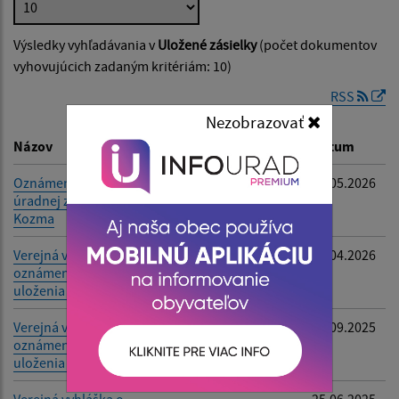
Výsledky vyhľadávania v
Uložené zásielky
(počet dokumentov
Dátum zverejnenia od:
vyhovujúcich zadaným kritériám: 10)
RSS
Dátum zverejnenia do:
Nezobrazovať
Názov
Popis
Dátum
Oznámenie o doručení
-
29.05.2026
úradnej zásielky - Tibor
Filtrovať
Reset
Kozma
Verejná vyhláška o
Anna Štipáková
10.04.2026
oznámení miesta
uloženia písomnosti
Verejná vyhláška o
Tibor Kozma
03.09.2025
oznámení miesta
uloženia písomnosti
Verejná vyhláška o
-
25.06.2025