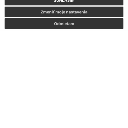
SÚHLASÍM
Zmeniť moje nastavenia
Odmietam
Informácie o stránke:
Vyhlásenie o prístupnosti
Autorské práva
Ochrana osobných údajov
Navigácia: