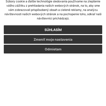
Súbory cookie a ďalšie technológie sledovania používame na zlepšenie
info@kosickanovaves.sk
vášho zážitku z prehliadania našich webových stránok, na to, aby sme
vám zobrazovali prispôsobený obsah a cielené reklamy, na analýzu
+421 55 333 73 10
návštevnosti našich webových stránok a na pochopenie toho, odkiaľ naši
návštevníci prichádzajú.
IČO: 00 690 996
SÚHLASÍM
Zmeniť moje nastavenia
Odmietam