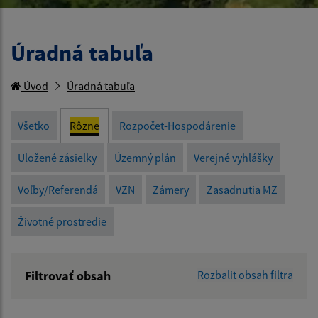
Úradná tabuľa
Úvod
Úradná tabuľa
Všetko
Rôzne
Rozpočet-Hospodárenie
Uložené zásielky
Územný plán
Verejné vyhlášky
Voľby/Referendá
VZN
Zámery
Zasadnutia MZ
Životné prostredie
Filtrovať obsah
Rozbaliť obsah filtra
Názov: