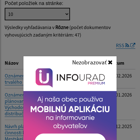
Počet položiek na stránke:
Popis:
Výsledky vyhľadávania v
Rôzne
(počet dokumentov
Dátum zverejnenia od:
vyhovujúcich zadaným kritériám: 47)
RSS
Dátum zverejnenia do:
Nezobrazovať
Názov
Popis
Dátum
Oznámenie o zrušení
-
05.02.2026
trvalého pobytu
Filtrovať
Reset
Oznámenia o
-
15.01.2026
plánovanom výrube NN,
Východoslovenská
distribučná, a.s.
Návrh plánu kontrolnej
-
01.12.2025
činnosti kontrolóra
Mestskej časti Košice –