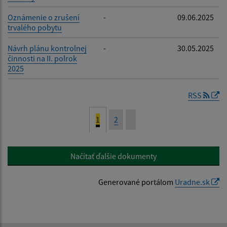
Oznámenie o zrušení
-
09.06.2025
trvalého pobytu
Návrh plánu kontrolnej
-
30.05.2025
činnosti na II. polrok
2025
RSS
1
2
Načítať ďalšie dokumenty
Generované portálom
Uradne.sk