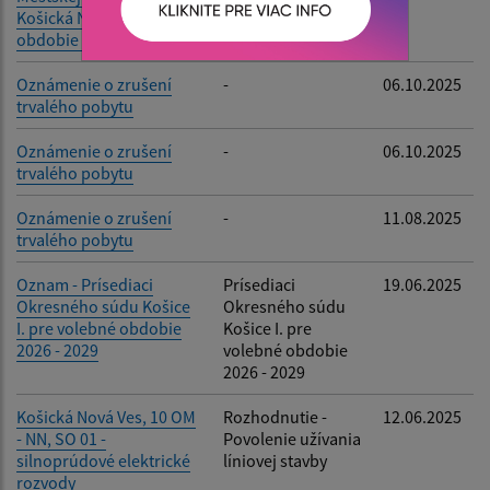
Košická Nová Ves na
obdobie I. polroka 2026
Oznámenie o zrušení
-
06.10.2025
trvalého pobytu
Oznámenie o zrušení
-
06.10.2025
trvalého pobytu
Oznámenie o zrušení
-
11.08.2025
trvalého pobytu
Oznam - Prísediaci
Prísediaci
19.06.2025
Okresného súdu Košice
Okresného súdu
I. pre volebné obdobie
Košice I. pre
2026 - 2029
volebné obdobie
2026 - 2029
Košická Nová Ves, 10 OM
Rozhodnutie -
12.06.2025
- NN, SO 01 -
Povolenie užívania
silnoprúdové elektrické
líniovej stavby
rozvody