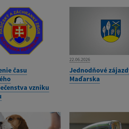
22.06.2026
enie času
Jednodňové zájazd
ého
Maďarska
ečenstva vzniku
u