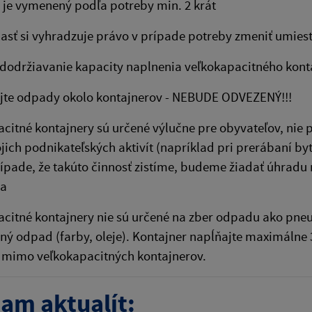
 je vymenený podľa potreby min. 2 krát
asť si vyhradzuje právo v prípade potreby zmeniť umies
dodržiavanie kapacity naplnenia veľkokapacitného kont
jte odpady okolo kontajnerov - NEBUDE ODVEZENÝ!!!
citné kontajnery sú určené výlučne pre obyvateľov, nie 
jich podnikateľských aktivít (napríklad pri prerábaní byt
rípade, že takúto činnosť zistíme, budeme žiadať úhrad
ra
citné kontajnery nie sú určené na zber odpadu ako pneu
ý odpad (farby, oleje). Kontajner napĺňajte maximálne
 mimo veľkokapacitných kontajnerov.
am aktualít: