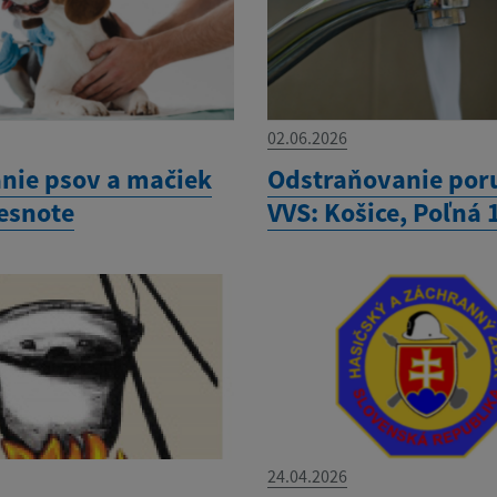
02.06.2026
nie psov a mačiek
Odstraňovanie por
besnote
VVS: Košice, Poľná 
24.04.2026