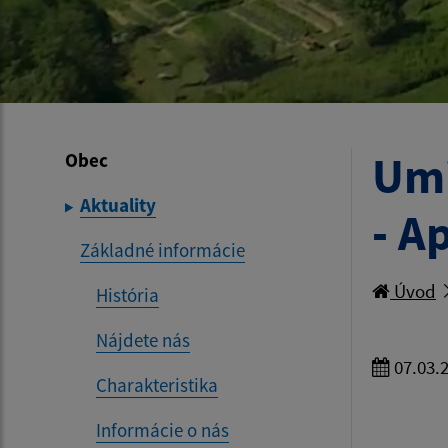
Umi
Obec
Aktuality
- A
Základné informácie
Úvod
História
Nájdete nás
07.03.
Charakteristika
Informácie o nás