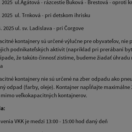
 4. 2025 ul.Agátová - rázcestie Buková - Brestová - oproti k
 4. 2025 ul. Trnková - pri detskom ihrisku
 4. 2025 ul. sv. Ladislava - pri Čorgove
citné kontajnery sú určené výlučne pre obyvateľov, nie 
jich podnikateľských aktivít (napríklad pri prerábaní byt
rípade, že takúto činnosť zistíme, budeme žiadať úhrad
ra
citné kontajnery nie sú určené na zber odpadu ako pneu
ý odpad (farby, oleje). Kontajner napĺňajte maximálne
 mimo veľkokapacitných kontajnerov.
ia:
avenia VKK je medzi 13:00 - 15:00 hod daný deň