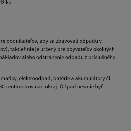
rížiku
pre podnikateľov, aby sa zbavovali odpadu v
ov), taktiež nie je určený pre obyvateľov okolitých
u nákladov alebo odstránenie odpadu z príslušného
matiky, elektroodpad, batérie a akumulátory či
 30 centimetrov nad okraj. Odpad nesmie byť