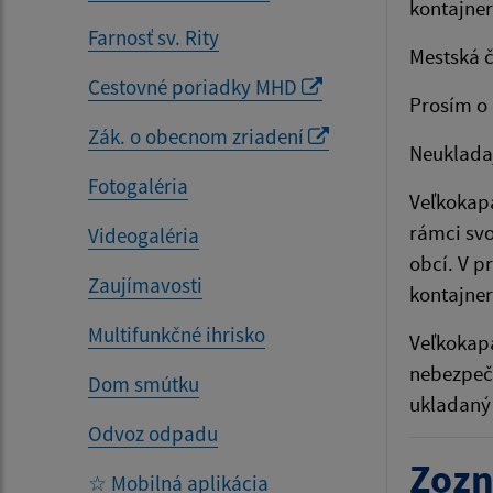
kontajner
Farnosť sv. Rity
Mestská č
Cestovné poriadky MHD
Prosím o 
Zák. o obecnom zriadení
Neuklada
Fotogaléria
Veľkokapa
rámci svo
Videogaléria
obcí. V p
Zaujímavosti
kontajne
Multifunkčné ihrisko
Veľkokapa
nebezpečn
Dom smútku
ukladaný
Odvoz odpadu
Zozn
☆ Mobilná aplikácia