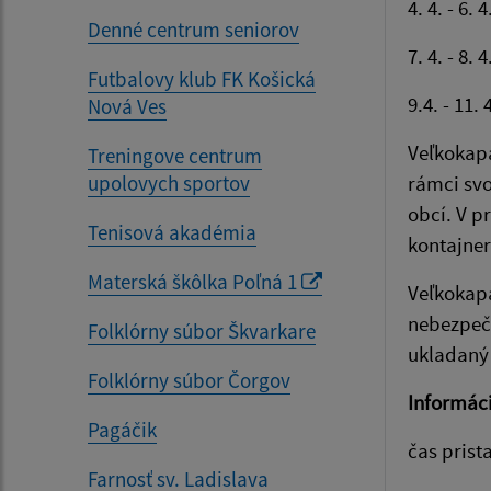
4. 4. - 6.
Denné centrum seniorov
7. 4. - 8.
Futbalovy klub FK Košická
9.4. - 11.
Nová Ves
Veľkokapa
Treningove centrum
upolovych sportov
rámci svo
obcí. V p
Tenisová akadémia
kontajne
Materská škôlka Poľná 1
Veľkokapa
nebezpečn
Folklórny súbor Škvarkare
ukladaný
Folklórny súbor Čorgov
Informác
Pagáčik
čas prist
Farnosť sv. Ladislava