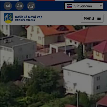
Jazyk
Slovenčina
Košická Nová Ves
Menu
Oficiálna stránka