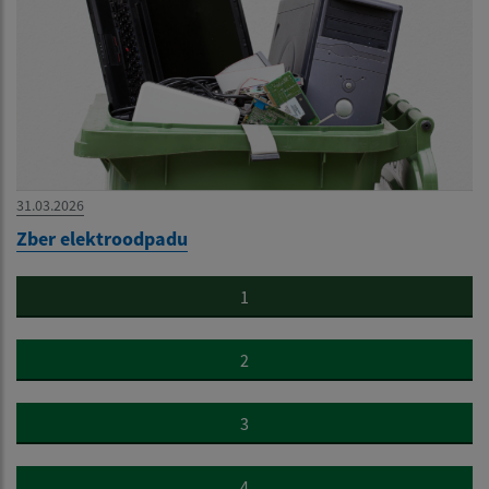
31.03.2026
Zber elektroodpadu
1
2
3
4