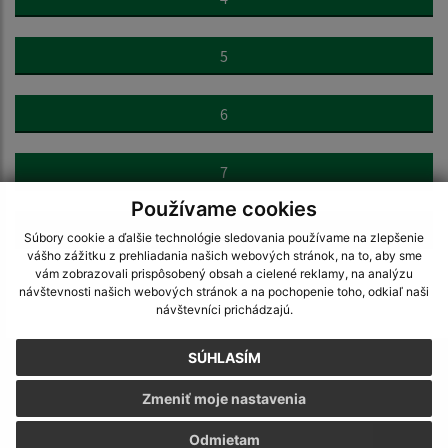
5
6
7
Používame cookies
>
Súbory cookie a ďalšie technológie sledovania používame na zlepšenie
vášho zážitku z prehliadania našich webových stránok, na to, aby sme
vám zobrazovali prispôsobený obsah a cielené reklamy, na analýzu
návštevnosti našich webových stránok a na pochopenie toho, odkiaľ naši
návštevníci prichádzajú.
SÚHLASÍM
Napíšte nám:
Zmeniť moje nastavenia
Meno (povinné)
Odmietam