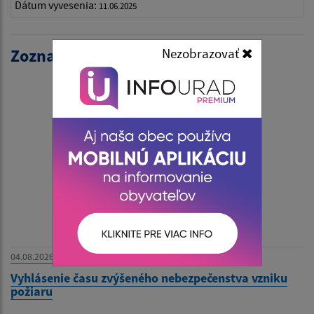
Dátum vyvesenia:
11.06.2025
Nezobrazovať
Zoznam aktualít:
04.08.2026
Vyhlásenie času zvýšeného nebezpečenstva vzniku
požiaru