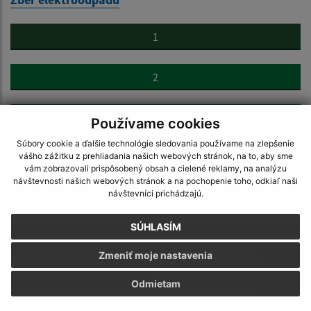
1
2
3
Používame cookies
Súbory cookie a ďalšie technológie sledovania používame na zlepšenie
4
vášho zážitku z prehliadania našich webových stránok, na to, aby sme
vám zobrazovali prispôsobený obsah a cielené reklamy, na analýzu
návštevnosti našich webových stránok a na pochopenie toho, odkiaľ naši
návštevníci prichádzajú.
5
SÚHLASÍM
6
Zmeniť moje nastavenia
7
Odmietam