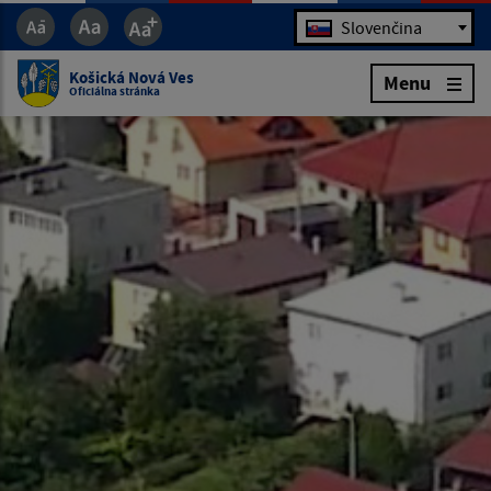
Jazyk
Slovenčina
Košická Nová Ves
Menu
Oficiálna stránka