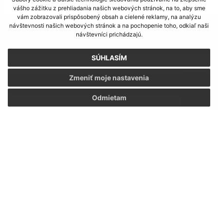
vášho zážitku z prehliadania našich webových stránok, na to, aby sme
vám zobrazovali prispôsobený obsah a cielené reklamy, na analýzu
návštevnosti našich webových stránok a na pochopenie toho, odkiaľ naši
Napíšte nám:
návštevníci prichádzajú.
Meno (povinné)
SÚHLASÍM
Zmeniť moje nastavenia
E-mailová adresa (povinné)
Odmietam
Text vašej správy (povinné)
Oboznámil som sa so
spracúvaním osobných
údajov