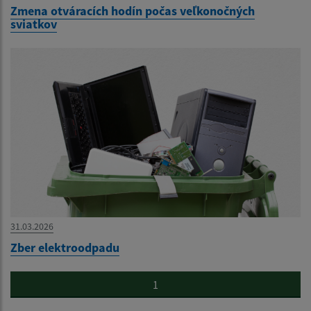
Zmena otváracích hodín počas veľkonočných
sviatkov
31.03.2026
Zber elektroodpadu
1