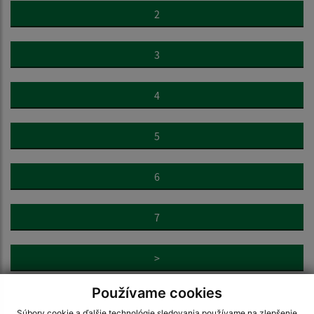
2
3
4
5
6
7
>
Používame cookies
Súbory cookie a ďalšie technológie sledovania používame na zlepšenie