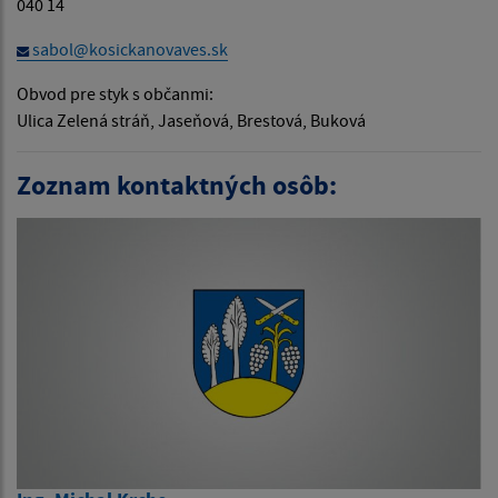
040 14
sabol@kosickanovaves.sk
Obvod pre styk s občanmi:
Ulica Zelená stráň, Jaseňová, Brestová, Buková
Zoznam kontaktných osôb: