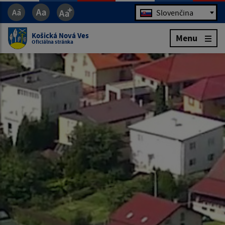
Jazyk
Slovenčina
Košická Nová Ves
Menu
Oficiálna stránka