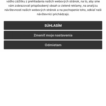
vášho zážitku z prehliadania našich webových stránok, na to, aby sme
vám zobrazovali prispôsobený obsah a cielené reklamy, na analýzu
návštevnosti našich webových stránok a na pochopenie toho, odkiaľ naši
návštevníci prichádzajú.
SÚHLASÍM
Oboznámil som sa so
spracúvaním osobných
Zmeniť moje nastavenia
údajov
Odmietam
Google reCaptcha Response
Odoslať správu
Úradné hodiny:
Deň
Čas
Pondelok:
8:00 - 12:00 | 13:00 - 15:00
Utorok:
nestránkový deň
Streda:
8:00 - 12:00 | 13:00 - 16:30