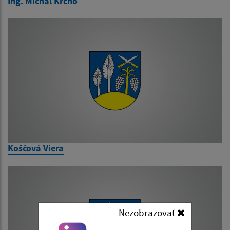
Ing. Michal Krcho
Koščová Viera
Nezobrazovať