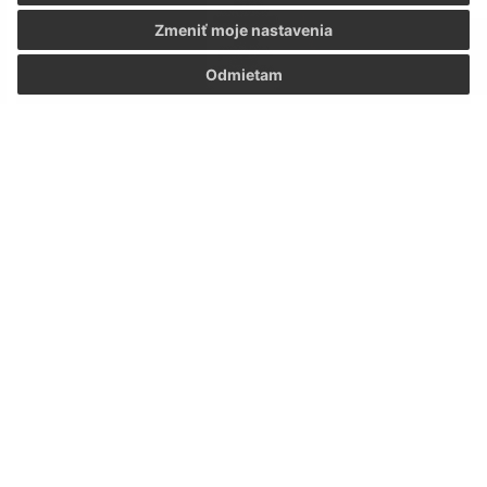
Zmeniť moje nastavenia
Odmietam
Viac o mobilnej aplikácii
ODVOZ ODPADU
Plasty
07. aug 2026
zajtra