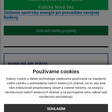
Zníženie spotreby energie pri prevádzke verejnej
budovy
Zobraziť všetky projekty
MOBILNÁ APLIKÁCIA
Používame cookies
Stiahnite si mobilnú aplikáciu mestskej časti (Košická
Súbory cookie a ďalšie technológie sledovania používame na zlepšenie
Nová Ves) a dostaňte všetky
novinky
,
upozornenia
a
vášho zážitku z prehliadania našich webových stránok, na to, aby sme
dôležité oznamy
do vrecka.
vám zobrazovali prispôsobený obsah a cielené reklamy, na analýzu
návštevnosti našich webových stránok a na pochopenie toho, odkiaľ naši
návštevníci prichádzajú.
SÚHLASÍM