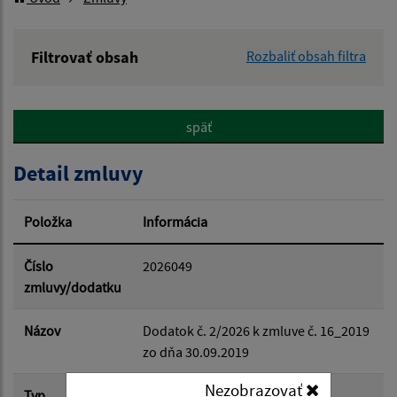
Filtrovať obsah
Rozbaliť obsah filtra
Hľadaný výraz:
späť
Hľadať v:
Detail zmluvy
Typ dátumu:
Položka
Informácia
Dátum od:
Číslo
2026049
zmluvy/dodatku
Dátum do:
Názov
Dodatok č. 2/2026 k zmluve č. 16_2019
zo dňa 30.09.2019
Suma od:
Nezobrazovať
Typ
Dodatok k zmluve