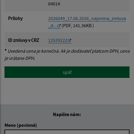
04014
Prílohy
2026049_17.06.2026_najomna_zmluva
_d...
(PDF, 141.36KB )
ID zmluvy v CRZ
12529222
*
Uvedená cena je konečná. Ak je dodávateľ platcom DPH, cena
je vrátane DPH.
späť
Napíšte nám:
Meno (povinné)