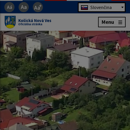
Jazyk
Slovenčina
Košická Nová Ves
Menu
Oficiálna stránka