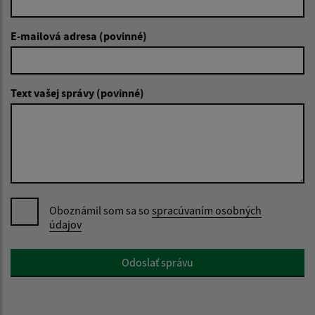
E-mailová adresa (povinné)
Text vašej správy (povinné)
Oboznámil som sa so
spracúvaním osobných
údajov
Google reCaptcha Response
Odoslať správu