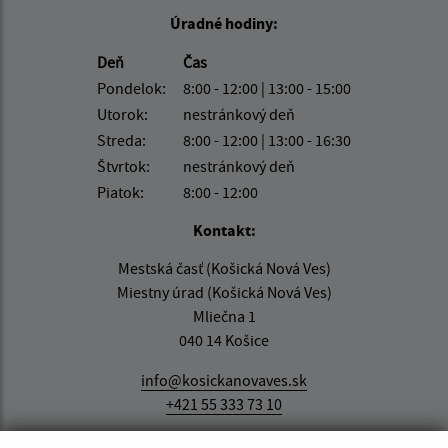
Úradné hodiny:
Deň
Čas
Pondelok:
8:00 - 12:00 | 13:00 - 15:00
Utorok:
nestránkový deň
Streda:
8:00 - 12:00 | 13:00 - 16:30
Štvrtok:
nestránkový deň
Piatok:
8:00 - 12:00
Kontakt:
Mestská časť (Košická Nová Ves)
Miestny úrad (Košická Nová Ves)
Mliečna 1
040 14 Košice
info@kosickanovaves.sk
+421 55 333 73 10
IČO: 00 690 996