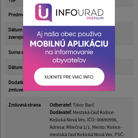
Predmet
Prenájom hrobového miesta
Suma do:
Dátum
30.06.2026
zverejnenia
Typ:
Suma s DPH*
0.00 €
Dátum uzavretia
17.06.2026
Filtrovať
Reset
Dodatkom k
2024073
zmluve
Zmluvná strana
Odberateľ
: Tibor Barč
Dodávateľ
: Mestská časť Košice-
Košická Nová Ves, IČO: 00690996,
Adresa: Mliečna 1/1, Mesto: Košice -
mestská časť Košická Nová Ves, PSČ: