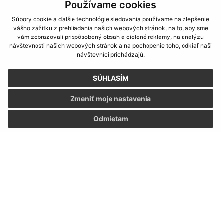
Používame cookies
Súbory cookie a ďalšie technológie sledovania používame na zlepšenie
vášho zážitku z prehliadania našich webových stránok, na to, aby sme
vám zobrazovali prispôsobený obsah a cielené reklamy, na analýzu
návštevnosti našich webových stránok a na pochopenie toho, odkiaľ naši
návštevníci prichádzajú.
SÚHLASÍM
Zmeniť moje nastavenia
Odmietam
Informácie o stránke:
Vyhlásenie o prístupnosti
Autorské práva