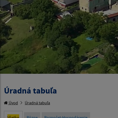
Úradná tabuľa
Úvod
Úradná tabuľa
Všetko
Rôzne
Rozpočet-Hospodárenie