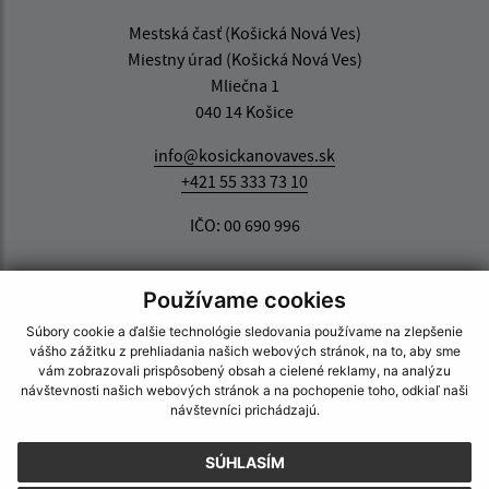
Mestská časť (Košická Nová Ves)
Miestny úrad (Košická Nová Ves)
Mliečna 1
040 14 Košice
info@kosickanovaves.sk
+421 55 333 73 10
IČO: 00 690 996
Používame cookies
Súbory cookie a ďalšie technológie sledovania používame na zlepšenie
vášho zážitku z prehliadania našich webových stránok, na to, aby sme
vám zobrazovali prispôsobený obsah a cielené reklamy, na analýzu
návštevnosti našich webových stránok a na pochopenie toho, odkiaľ naši
návštevníci prichádzajú.
SÚHLASÍM