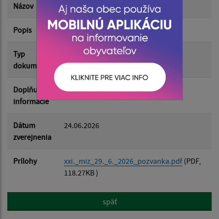
Názov
Pozvánka XXI. MiZ 29.6.2026
Popis
Filtrovať
Reset
Typ
Zasadnutia MZ
dokumentu
Doplňujúce
informácie
Dátum
24.06.2026
zverejnenia
Prílohy
xxi._miz_29._6._2026_pozvanka.pdf
(PDF,
118.27KB )
späť