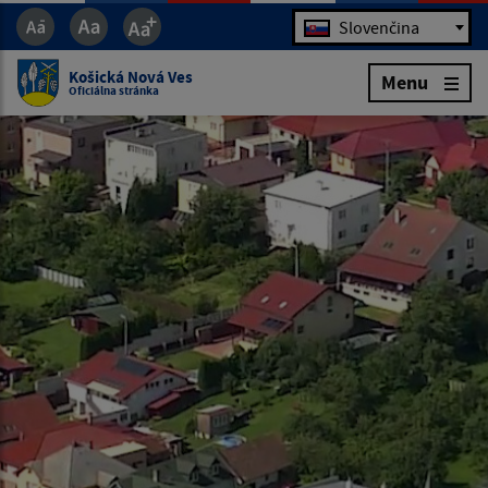
Jazyk
Slovenčina
Košická Nová Ves
Menu
Oficiálna stránka