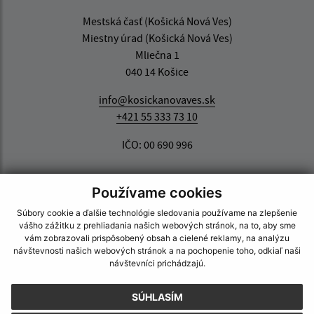
Mestská časť (Košická Nová Ves)
Miestny úrad (Košická Nová Ves)
Mliečna 1
040 14 Košice
info@kosickanovaves.sk
+421 55 333 73 10
IČO: 00 690 996
Používame cookies
Súbory cookie a ďalšie technológie sledovania používame na zlepšenie
vášho zážitku z prehliadania našich webových stránok, na to, aby sme
vám zobrazovali prispôsobený obsah a cielené reklamy, na analýzu
návštevnosti našich webových stránok a na pochopenie toho, odkiaľ naši
návštevníci prichádzajú.
SÚHLASÍM