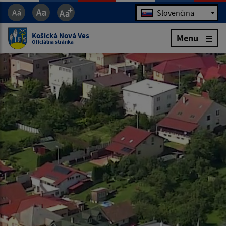
Jazyk
Slovenčina
Košická Nová Ves
Menu
Oficiálna stránka