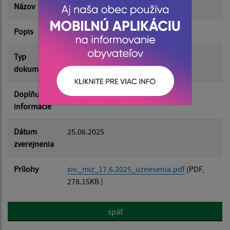
Názov
Uznesenia z XIV. MiZ 17.6.2025
Popis
Uznesenia 117 - 125
Filtrovať
Reset
Typ
Zasadnutia MZ
dokumentu
Doplňujúce
informácie
Dátum
25.06.2025
zverejnenia
Prílohy
xiv._miz_17.6.2025_uznesenia.pdf
(PDF,
278.15KB )
späť