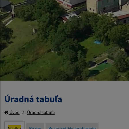
Úradná tabuľa
Úvod
Úradná tabuľa
Všetko
Rôzne
Rozpočet-Hospodárenie