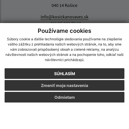
040 14 Košice
info@kosickanovaves.sk
+421 55 333 73 10
Používame cookies
IČO: 00 690 996
Súbory cookie a ďalšie technológie sledovania používame na zlepšenie
vášho zážitku z prehliadania našich webových stránok, na to, aby sme
vám zobrazovali prispôsobený obsah a cielené reklamy, na analýzu
návštevnosti našich webových stránok a na pochopenie toho, odkiaľ naši
návštevníci prichádzajú.
SÚHLASÍM
Zmeniť moje nastavenia
Odmietam