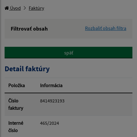
Úvod
Faktúry
Filtrovať obsah
Rozbaliť obsah filtra
Hľadaný výraz:
späť
Hľadať v:
Detail faktúry
Typ dátumu:
Položka
Informácia
Dátum od:
Číslo
8414923193
faktury
Dátum do:
Interné
465/2024
číslo