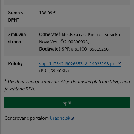
Suma s
138.09 €
DPH*
Zmluvná
Odberateľ
: Mestská časť Košice - Košická
strana
Nová Ves, IČO: 00690996,
Dodávateľ
: SPP, a.s., IČO: 35815256,
Prílohy
spp_14754249026653_8414923193.pdf
(PDF, 69.46KB )
*
Uvedená cena je konečná. Ak je dodávateľ platcom DPH, cena
je vrátane DPH.
späť
Generované portálom
Uradne.sk