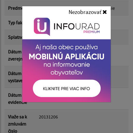
Suma od:
Predmet
Plyn Tenisové kurty 2024 - vyúčtovanie
Nezobrazovať
Typ faktúry
dodávateľská
Suma do:
Splatnosť
29.01.2025
Dátum
12.02.2025
Filtrovať
Reset
zverejnenia
Dátum
15.01.2025
vystavenia
Dátum
15.01.2025
evidencie
Viaže sa k
20131206
zmluvám
čislo