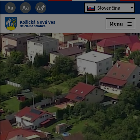
Jazyk
Slovenčina
Košická Nová Ves
Menu
Oficiálna stránka