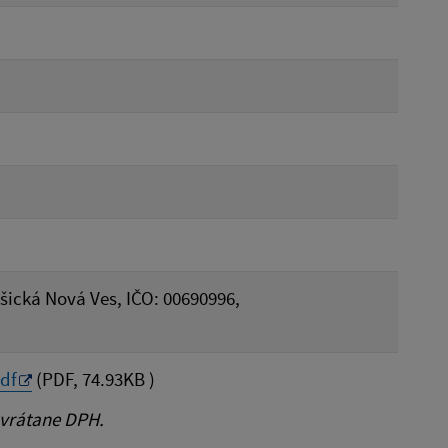
ošická Nová Ves, IČO: 00690996,
df
(PDF, 74.93KB )
 vrátane DPH.