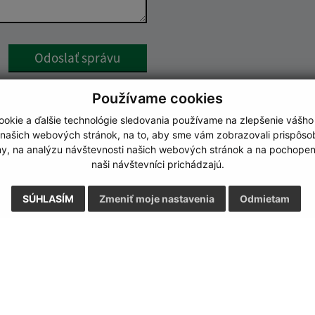
Google reCaptcha Response
Odoslať správu
Používame cookies
okie a ďalšie technológie sledovania používame na zlepšenie vášho
 našich webových stránok, na to, aby sme vám zobrazovali prispôs
my, na analýzu návštevnosti našich webových stránok a na pochopeni
naši návštevníci prichádzajú.
SÚHLASÍM
Zmeniť moje nastavenia
Odmietam