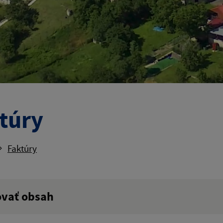
túry
Faktúry
ovať obsah
ý výraz: