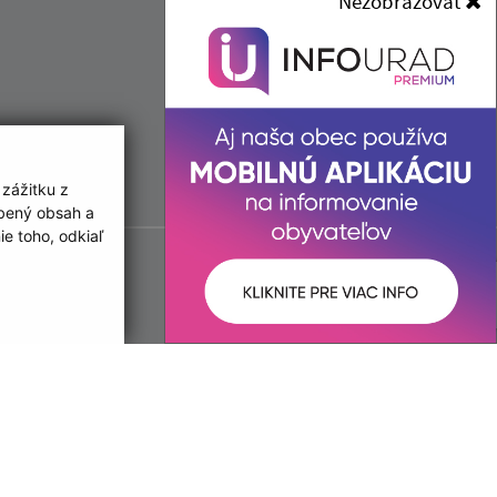
Nezobrazovať
IČO: 00 690 996
 zážitku z
obený obsah a
e toho, odkiaľ