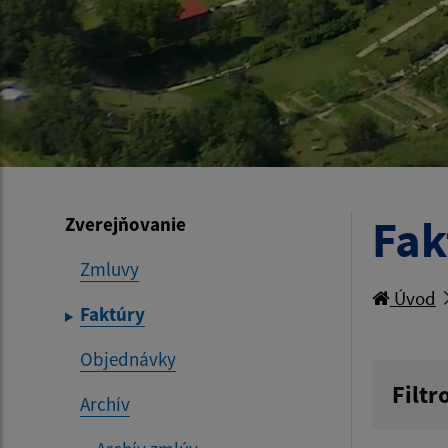
Fak
Zverejňovanie
Zmluvy
Úvod
Faktúry
Objednávky
Filtr
Archív
Hľadan