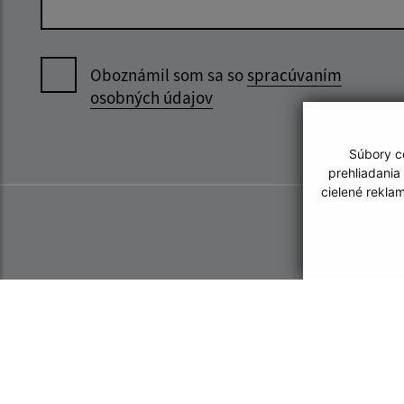
Oboznámil som sa so
spracúvaním
osobných údajov
Súbory co
prehliadania
cielené rekla