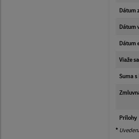
Dátum z
Dátum v
Dátum e
Viaže s
Suma s
Zmluvná
Prílohy
*
Uvedená 