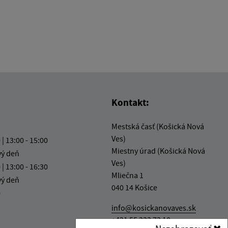
Kontakt:
Mestská časť (Košická Nová
Ves)
 | 13:00 - 15:00
Miestny úrad (Košická Nová
vý deň
Ves)
 | 13:00 - 16:30
Mliečna 1
vý deň
040 14 Košice
0
info@kosickanovaves.sk
+421 55 333 73 10