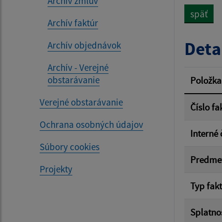
Archív zmlúv
späť
Archív faktúr
Typ dá
Deta
Archív objednávok
Archív - Verejné
Suma 
obstarávanie
Položka
Verejné obstarávanie
Číslo fa
Ochrana osobných údajov
Filtr
Interné 
Súbory cookies
Predme
Projekty
Typ fak
Splatno