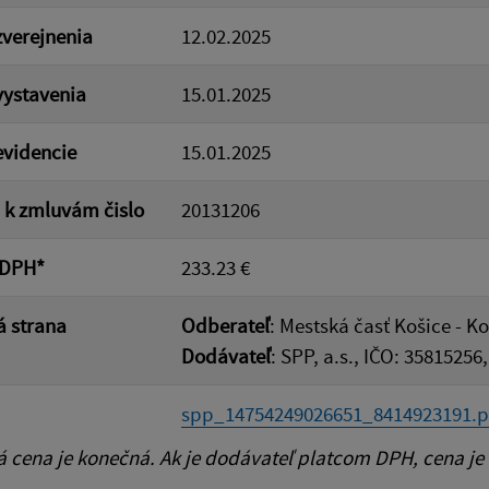
verejnenia
12.02.2025
ystavenia
15.01.2025
videncie
15.01.2025
a k zmluvám čislo
20131206
 DPH*
233.23 €
 strana
Odberateľ
: Mestská časť Košice - K
Dodávateľ
: SPP, a.s., IČO: 35815256,
spp_14754249026651_8414923191.p
cena je konečná. Ak je dodávateľ platcom DPH, cena je