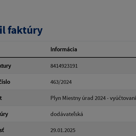
tumu:
Dátum od:
il faktúry
od:
Suma do:
Informácia
ktury
8414923191
ovať
číslo
463/2024
t
Plyn Miestny úrad 2024 - vyúčtovan
túry
dodávateľská
sť
29.01.2025