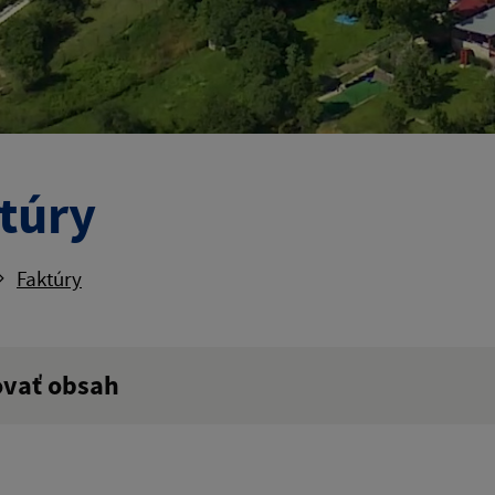
túry
Faktúry
ovať obsah
ý výraz: