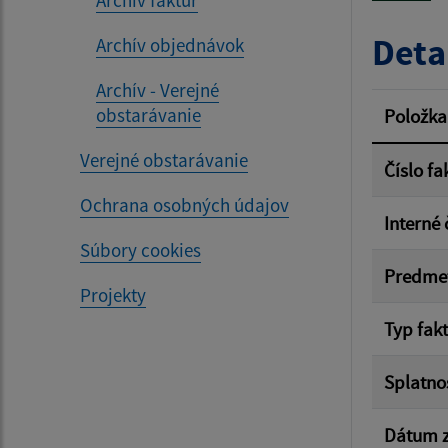
Archív faktúr
Typ dá
Deta
Archív objednávok
Archív - Verejné
Suma 
obstarávanie
Položka
Verejné obstarávanie
Číslo fa
Ochrana osobných údajov
Filtr
Interné 
Súbory cookies
Predme
Projekty
Typ fak
Splatno
Dátum z