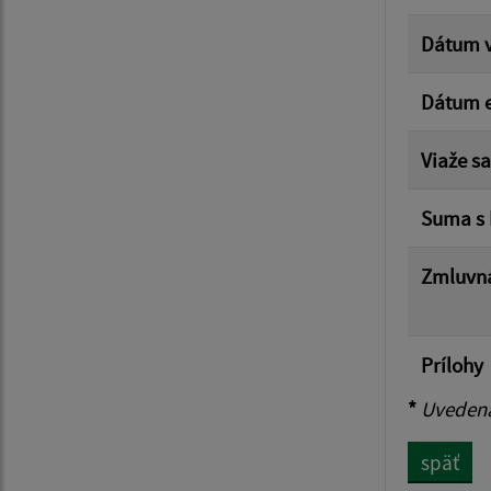
Dátum v
Dátum e
Viaže s
Suma s
Zmluvná
Prílohy
*
Uvedená 
späť