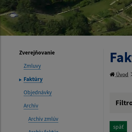
Fak
Zverejňovanie
Zmluvy
Úvod
Faktúry
Objednávky
Filtr
Archív
Hľadan
Archív zmlúv
späť