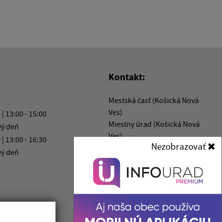
Kontakt:
Mestská časť (Košická Nová
Ves)
 | 13:00 - 15:00
Miestny úrad (Košická Nová
vý deň
Ves)
 | 13:00 - 16:30
Nezobrazovať
Mliečna 1
vý deň
040 14 Košice
0
info@kosickanovaves.sk
+421 55 333 73 10
IČO: 00 690 996