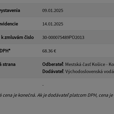
ystavenia
09.01.2025
videncie
14.01.2025
a k zmluvám čislo
30-000075489PO2013
 DPH*
68.36 €
 strana
Odberateľ
: Mestská časť Košice - K
Dodávateľ
: Východoslovenská vodár
-
cena je konečná. Ak je dodávateľ platcom DPH, cena je