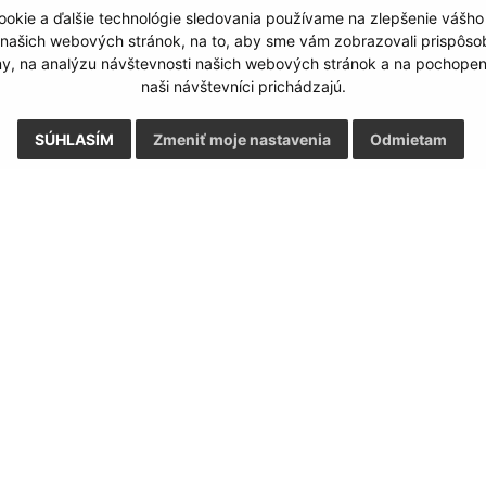
okie a ďalšie technológie sledovania používame na zlepšenie vášho
Google reCaptcha Response
Odoslať správu
 našich webových stránok, na to, aby sme vám zobrazovali prispôs
my, na analýzu návštevnosti našich webových stránok a na pochopeni
naši návštevníci prichádzajú.
SÚHLASÍM
Zmeniť moje nastavenia
Odmietam