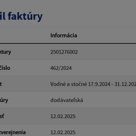
tumu:
Dátum od:
il faktúry
od:
Suma do:
Informácia
ktury
2501276002
ovať
číslo
462/2024
t
Vodné a stočné 17.9.2024 - 31.12.20
túry
dodávateľská
sť
12.02.2025
verejnenia
12.02.2025