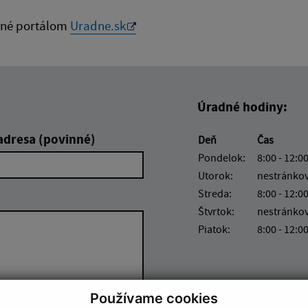
né portálom
Uradne.sk
Úradné hodiny:
adresa (povinné)
Deň
Čas
Pondelok:
8:00 - 12:00
Utorok:
nestránko
Streda:
8:00 - 12:00
Štvrtok:
nestránko
Piatok:
8:00 - 12:0
Používame cookies