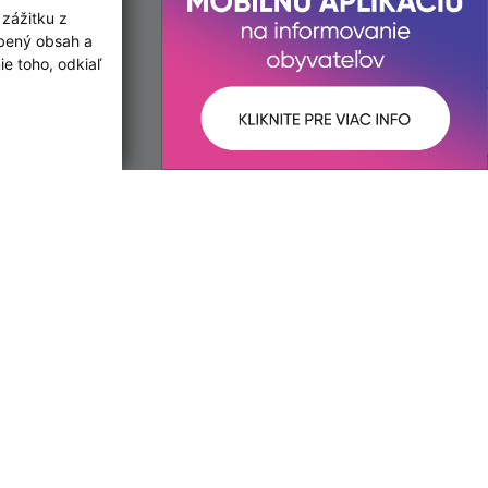
 zážitku z
obený obsah a
e toho, odkiaľ